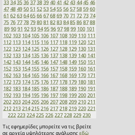
33
34
35
36
37
38
39
40
41
42
43
44
45
46
47
48
49
50
51
52
53
54
55
56
57
58
59
60
61
62
63
64
65
66
67
68
69
70
71
72
73
74
75
76
77
78
79
80
81
82
83
84
85
86
87
88
89
90
91
92
93
94
95
96
97
98
99
100
101
102
103
104
105
106
107
108
109
110
111
112
113
114
115
116
117
118
119
120
121
122
123
124
125
126
127
128
129
130
131
132
133
134
135
136
137
138
139
140
141
142
143
144
145
146
147
148
149
150
151
152
153
154
155
156
157
158
159
160
161
162
163
164
165
166
167
168
169
170
171
172
173
174
175
176
177
178
179
180
181
182
183
184
185
186
187
188
189
190
191
192
193
194
195
196
197
198
199
200
201
202
203
204
205
206
207
208
209
210
211
212
213
214
215
216
217
218
219
220
221
222
223
224
225
226
227
228
229
230
Τις εφημερίδες μπορείτε να τις βρείτε
σε αρχεία υψηλότερης ανάλυσης
εδώ