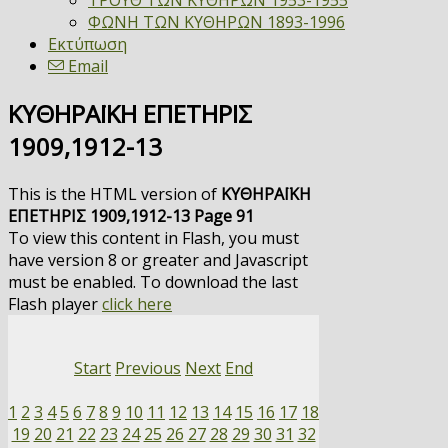
ΤΡΟΥΘ ΤΩΝ ΚΥΘΗΡΩΝ 1953-1955
ΦΩΝΗ ΤΩΝ ΚΥΘΗΡΩΝ 1893-1996
Εκτύπωση
Email
ΚΥΘΗΡΑΪΚΗ ΕΠΕΤΗΡΙΣ
1909,1912-13
This is the HTML version of
ΚΥΘΗΡΑΪΚΗ
ΕΠΕΤΗΡΙΣ 1909,1912-13 Page 91
To view this content in Flash, you must
have version 8 or greater and Javascript
must be enabled. To download the last
Flash player
click here
Start
Previous
Next
End
1
2
3
4
5
6
7
8
9
10
11
12
13
14
15
16
17
18
19
20
21
22
23
24
25
26
27
28
29
30
31
32