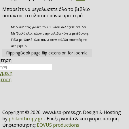
Μπορείτε να μεγαλώσετε όλο το βιβλίο
πατώντας το πλαίσιο πάνω αριστερά.
Με 'κλικ' στις γωνίες του βιβλίου αλλάζετε σελίδα.
Με 'διπλό κλικ' πάνω στην σελίδα κάνετε μεγέθυνση.
Πάλι με 'διπλό κλικ' πάνω στην σελίδα επιστρέφετε
στο βιβλίο.
FlippingBook
page flip
extension for Joomla.
ήτηση
γμένη
ήτηση
Copyright © 2026. www.ksa-press.gr. Design & Hosting
by
philanthropy.gr
- Επεξεργασία & κατηγοριοποίηση
ψηφιοποίησης:
EQVUS productions