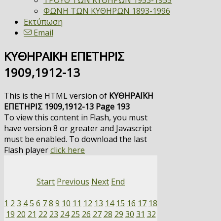
ΤΡΟΥΘ ΤΩΝ ΚΥΘΗΡΩΝ 1953-1955
ΦΩΝΗ ΤΩΝ ΚΥΘΗΡΩΝ 1893-1996
Εκτύπωση
Email
ΚΥΘΗΡΑΪΚΗ ΕΠΕΤΗΡΙΣ
1909,1912-13
This is the HTML version of
ΚΥΘΗΡΑΪΚΗ
ΕΠΕΤΗΡΙΣ 1909,1912-13 Page 193
To view this content in Flash, you must
have version 8 or greater and Javascript
must be enabled. To download the last
Flash player
click here
Start
Previous
Next
End
1
2
3
4
5
6
7
8
9
10
11
12
13
14
15
16
17
18
19
20
21
22
23
24
25
26
27
28
29
30
31
32