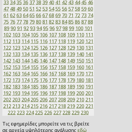
33
34
35
36
37
38
39
40
41
42
43
44
45
46
47
48
49
50
51
52
53
54
55
56
57
58
59
60
61
62
63
64
65
66
67
68
69
70
71
72
73
74
75
76
77
78
79
80
81
82
83
84
85
86
87
88
89
90
91
92
93
94
95
96
97
98
99
100
101
102
103
104
105
106
107
108
109
110
111
112
113
114
115
116
117
118
119
120
121
122
123
124
125
126
127
128
129
130
131
132
133
134
135
136
137
138
139
140
141
142
143
144
145
146
147
148
149
150
151
152
153
154
155
156
157
158
159
160
161
162
163
164
165
166
167
168
169
170
171
172
173
174
175
176
177
178
179
180
181
182
183
184
185
186
187
188
189
190
191
192
193
194
195
196
197
198
199
200
201
202
203
204
205
206
207
208
209
210
211
212
213
214
215
216
217
218
219
220
221
222
223
224
225
226
227
228
229
230
Τις εφημερίδες μπορείτε να τις βρείτε
σε αρχεία υψηλότερης ανάλυσης
εδώ