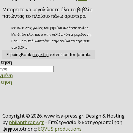
Μπορείτε να μεγαλώσετε όλο το βιβλίο
πατώντας το πλαίσιο πάνω αριστερά.
Με 'κλικ' στις γωνίες του βιβλίου αλλάζετε σελίδα.
Με 'διπλό κλικ' πάνω στην σελίδα κάνετε μεγέθυνση.
Πάλι με 'διπλό κλικ' πάνω στην σελίδα επιστρέφετε
στο βιβλίο.
FlippingBook
page flip
extension for Joomla.
ήτηση
γμένη
ήτηση
Copyright © 2026. www.ksa-press.gr. Design & Hosting
by
philanthropy.gr
- Επεξεργασία & κατηγοριοποίηση
ψηφιοποίησης:
EQVUS productions