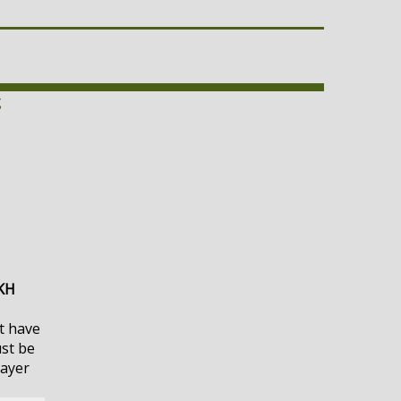
ς
ΚΗ
t have
ust be
layer