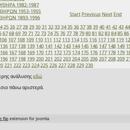
ΥΘΗΡΑ 1982-1987
ΘΗΡΩΝ 1953-1955
Start
Previous
Next
End
ΗΡΩΝ 1893-1996
4
25
26
27
28
29
30
31
32
33
34
35
36
37
38
39
40
41
42
43
4
6
67
68
69
70
71
72
73
74
75
76
77
78
79
80
81
82
83
84
85
86
106
107
108
109
110
111
112
113
114
115
116
117
118
119
1
136
137
138
139
140
141
142
143
144
145
146
147
148
149
1
166
167
168
169
170
171
172
173
174
175
176
177
178
179
1
196
197
198
199
200
201
202
203
204
205
206
207
208
209
2
20
221
222
223
224
225
226
227
228
229
230
τερης ανάλυσης
εδώ
ίσιο πάνω αριστερά.
 flip
extension for Joomla.