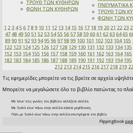
ΤΡΟΥΘ ΤΩΝ ΚΥΘΗΡΩΝ
ΠΝΕΥΜΑΤΙΚΑ Κ
ΦΩΝΗ ΤΩΝ ΚΥΘΗΡΩΝ
ΤΡΟΥΘ ΤΩΝ ΚΥ
ΦΩΝΗ ΤΩΝ ΚΥΘ
1
2
3
4
5
6
7
8
9
10
11
12
13
14
15
16
17
18
19
20
21
22
23
2
47
48
49
50
51
52
53
54
55
56
57
58
59
60
61
62
63
64
65
6
89
90
91
92
93
94
95
96
97
98
99
100
101
102
103
104
105
122
123
124
125
126
127
128
129
130
131
132
133
134
135
152
153
154
155
156
157
158
159
160
161
162
163
164
165
182
183
184
185
186
187
188
189
190
191
192
193
194
195
212
213
214
215
216
217
218
219
2
Τις εφημερίδες μπορείτε να τις βρείτε σε αρχεία υψηλό
Μπορείτε να μεγαλώσετε όλο το βιβλίο πατώντας το πλα
Με 'κλικ' στις γωνίες του βιβλίου αλλάζετε σελίδα.
Με 'διπλό κλικ' πάνω στην σελίδα κάνετε μεγέθυνση.
Πάλι με 'διπλό κλικ' πάνω στην σελίδα επιστρέφετε στο βιβλίο.
FlippingBook
page