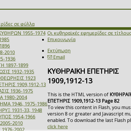
ερίδες σε φύλλα
ΚΥΘΗΡΩΝ 1955-1974
Οι κυθηραϊκές εφημερίδες σε τίτλου
1985
Επικοινωνία
1896
Εκτύπωση
8-2010
Email
5-1936
Η 1897-1899
ΚΥΘΗΡΑΪΚΗ ΕΠΕΤΗΡΙΣ
ΣΙΣ 1932-1935
ΙΘΕΩΡΗΣΙΣ 1923
1909,1912-13
ΤΗΡΙΣ 1909,1912-13
ΣΙΣ 1936-1975
This is the HTML version of
ΚΥΘΗΡΑΪ
Α 1980-2004
ΕΠΕΤΗΡΙΣ 1909,1912-13 Page 82
ΜΑ 1946, 1975-1986
To view this content in Flash, you mus
ΡΥΞ 1931-33, 1948
version 8 or greater and Javascript m
ΥΠΟΣ 1954-1966
enabled. To download the last Flash p
2005-2010
click here
 1976-2002