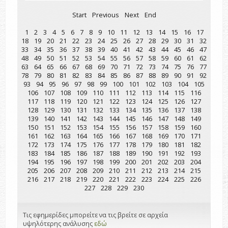
Start
Previous
Next
End
1
2
3
4
5
6
7
8
9
10
11
12
13
14
15
16
17
18
19
20
21
22
23
24
25
26
27
28
29
30
31
32
33
34
35
36
37
38
39
40
41
42
43
44
45
46
47
48
49
50
51
52
53
54
55
56
57
58
59
60
61
62
63
64
65
66
67
68
69
70
71
72
73
74
75
76
77
78
79
80
81
82
83
84
85
86
87
88
89
90
91
92
93
94
95
96
97
98
99
100
101
102
103
104
105
106
107
108
109
110
111
112
113
114
115
116
117
118
119
120
121
122
123
124
125
126
127
128
129
130
131
132
133
134
135
136
137
138
139
140
141
142
143
144
145
146
147
148
149
150
151
152
153
154
155
156
157
158
159
160
161
162
163
164
165
166
167
168
169
170
171
172
173
174
175
176
177
178
179
180
181
182
183
184
185
186
187
188
189
190
191
192
193
194
195
196
197
198
199
200
201
202
203
204
205
206
207
208
209
210
211
212
213
214
215
216
217
218
219
220
221
222
223
224
225
226
227
228
229
230
Τις εφημερίδες μπορείτε να τις βρείτε σε αρχεία
υψηλότερης ανάλυσης
εδώ