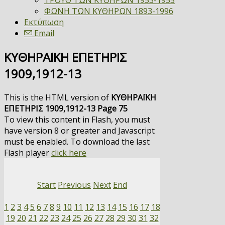
ΤΡΟΥΘ ΤΩΝ ΚΥΘΗΡΩΝ 1953-1955
ΦΩΝΗ ΤΩΝ ΚΥΘΗΡΩΝ 1893-1996
Εκτύπωση
Email
ΚΥΘΗΡΑΪΚΗ ΕΠΕΤΗΡΙΣ
1909,1912-13
This is the HTML version of
ΚΥΘΗΡΑΪΚΗ
ΕΠΕΤΗΡΙΣ 1909,1912-13 Page 75
To view this content in Flash, you must
have version 8 or greater and Javascript
must be enabled. To download the last
Flash player
click here
Start
Previous
Next
End
1
2
3
4
5
6
7
8
9
10
11
12
13
14
15
16
17
18
19
20
21
22
23
24
25
26
27
28
29
30
31
32