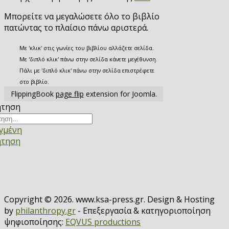
Μπορείτε να μεγαλώσετε όλο το βιβλίο
πατώντας το πλαίσιο πάνω αριστερά.
Με 'κλικ' στις γωνίες του βιβλίου αλλάζετε σελίδα.
Με 'διπλό κλικ' πάνω στην σελίδα κάνετε μεγέθυνση.
Πάλι με 'διπλό κλικ' πάνω στην σελίδα επιστρέφετε
στο βιβλίο.
FlippingBook
page flip
extension for Joomla.
ήτηση
γμένη
ήτηση
Copyright © 2026. www.ksa-press.gr. Design & Hosting
by
philanthropy.gr
- Επεξεργασία & κατηγοριοποίηση
ψηφιοποίησης:
EQVUS productions