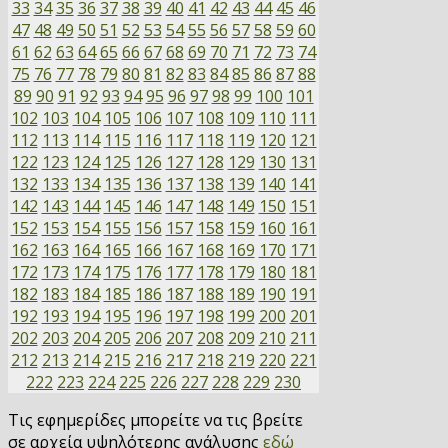
33
34
35
36
37
38
39
40
41
42
43
44
45
46
47
48
49
50
51
52
53
54
55
56
57
58
59
60
61
62
63
64
65
66
67
68
69
70
71
72
73
74
75
76
77
78
79
80
81
82
83
84
85
86
87
88
89
90
91
92
93
94
95
96
97
98
99
100
101
102
103
104
105
106
107
108
109
110
111
112
113
114
115
116
117
118
119
120
121
122
123
124
125
126
127
128
129
130
131
132
133
134
135
136
137
138
139
140
141
142
143
144
145
146
147
148
149
150
151
152
153
154
155
156
157
158
159
160
161
162
163
164
165
166
167
168
169
170
171
172
173
174
175
176
177
178
179
180
181
182
183
184
185
186
187
188
189
190
191
192
193
194
195
196
197
198
199
200
201
202
203
204
205
206
207
208
209
210
211
212
213
214
215
216
217
218
219
220
221
222
223
224
225
226
227
228
229
230
Τις εφημερίδες μπορείτε να τις βρείτε
σε αρχεία υψηλότερης ανάλυσης
εδώ