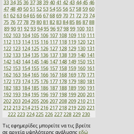
33
34
35
36
37
38
39
40
41
42
43
44
45
46
47
48
49
50
51
52
53
54
55
56
57
58
59
60
61
62
63
64
65
66
67
68
69
70
71
72
73
74
75
76
77
78
79
80
81
82
83
84
85
86
87
88
89
90
91
92
93
94
95
96
97
98
99
100
101
102
103
104
105
106
107
108
109
110
111
112
113
114
115
116
117
118
119
120
121
122
123
124
125
126
127
128
129
130
131
132
133
134
135
136
137
138
139
140
141
142
143
144
145
146
147
148
149
150
151
152
153
154
155
156
157
158
159
160
161
162
163
164
165
166
167
168
169
170
171
172
173
174
175
176
177
178
179
180
181
182
183
184
185
186
187
188
189
190
191
192
193
194
195
196
197
198
199
200
201
202
203
204
205
206
207
208
209
210
211
212
213
214
215
216
217
218
219
220
221
222
223
224
225
226
227
228
229
230
Τις εφημερίδες μπορείτε να τις βρείτε
σε αρχεία υψηλότερης ανάλυσης
εδώ