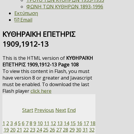
ΤΡΟΥΘ ΤΩΝ ΚΥΘΗΡΩΝ 1953-1955
ΦΩΝΗ ΤΩΝ ΚΥΘΗΡΩΝ 1893-1996
Εκτύπωση
Email
ΚΥΘΗΡΑΪΚΗ ΕΠΕΤΗΡΙΣ
1909,1912-13
This is the HTML version of
ΚΥΘΗΡΑΪΚΗ
ΕΠΕΤΗΡΙΣ 1909,1912-13 Page 108
To view this content in Flash, you must
have version 8 or greater and Javascript
must be enabled. To download the last
Flash player
click here
Start
Previous
Next
End
1
2
3
4
5
6
7
8
9
10
11
12
13
14
15
16
17
18
19
20
21
22
23
24
25
26
27
28
29
30
31
32