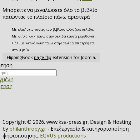
Μπορείτε να μεγαλώσετε όλο το βιβλίο
πατώντας το πλαίσιο πάνω αριστερά.
Με 'κλικ' στις γωνίες του βιβλίου αλλάζετε σελίδα.
Με 'διπλό κλικ' πάνω στην σελίδα κάνετε μεγέθυνση.
Πάλι με 'διπλό κλικ' πάνω στην σελίδα επιστρέφετε
στο βιβλίο.
FlippingBook
page flip
extension for Joomla.
ήτηση
γμένη
ήτηση
Copyright © 2026. www.ksa-press.gr. Design & Hosting
by
philanthropy.gr
- Επεξεργασία & κατηγοριοποίηση
ψηφιοποίησης:
EQVUS productions