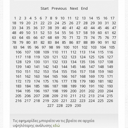
Start
Previous
Next
End
1
2
3
4
5
6
7
8
9
10
11
12
13
14
15
16
17
18
19
20
21
22
23
24
25
26
27
28
29
30
31
32
33
34
35
36
37
38
39
40
41
42
43
44
45
46
47
48
49
50
51
52
53
54
55
56
57
58
59
60
61
62
63
64
65
66
67
68
69
70
71
72
73
74
75
76
77
78
79
80
81
82
83
84
85
86
87
88
89
90
91
92
93
94
95
96
97
98
99
100
101
102
103
104
105
106
107
108
109
110
111
112
113
114
115
116
117
118
119
120
121
122
123
124
125
126
127
128
129
130
131
132
133
134
135
136
137
138
139
140
141
142
143
144
145
146
147
148
149
150
151
152
153
154
155
156
157
158
159
160
161
162
163
164
165
166
167
168
169
170
171
172
173
174
175
176
177
178
179
180
181
182
183
184
185
186
187
188
189
190
191
192
193
194
195
196
197
198
199
200
201
202
203
204
205
206
207
208
209
210
211
212
213
214
215
216
217
218
219
220
221
222
223
224
225
226
227
228
229
230
Τις εφημερίδες μπορείτε να τις βρείτε σε αρχεία
υψηλότερης ανάλυσης
εδώ