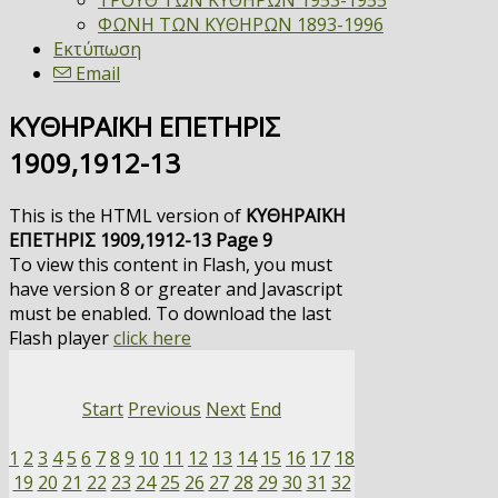
ΤΡΟΥΘ ΤΩΝ ΚΥΘΗΡΩΝ 1953-1955
ΦΩΝΗ ΤΩΝ ΚΥΘΗΡΩΝ 1893-1996
Εκτύπωση
Email
ΚΥΘΗΡΑΪΚΗ ΕΠΕΤΗΡΙΣ
1909,1912-13
This is the HTML version of
ΚΥΘΗΡΑΪΚΗ
ΕΠΕΤΗΡΙΣ 1909,1912-13 Page 9
To view this content in Flash, you must
have version 8 or greater and Javascript
must be enabled. To download the last
Flash player
click here
Start
Previous
Next
End
1
2
3
4
5
6
7
8
9
10
11
12
13
14
15
16
17
18
19
20
21
22
23
24
25
26
27
28
29
30
31
32