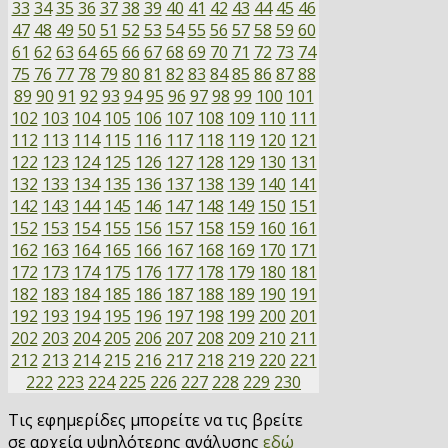
33
34
35
36
37
38
39
40
41
42
43
44
45
46
47
48
49
50
51
52
53
54
55
56
57
58
59
60
61
62
63
64
65
66
67
68
69
70
71
72
73
74
75
76
77
78
79
80
81
82
83
84
85
86
87
88
89
90
91
92
93
94
95
96
97
98
99
100
101
102
103
104
105
106
107
108
109
110
111
112
113
114
115
116
117
118
119
120
121
122
123
124
125
126
127
128
129
130
131
132
133
134
135
136
137
138
139
140
141
142
143
144
145
146
147
148
149
150
151
152
153
154
155
156
157
158
159
160
161
162
163
164
165
166
167
168
169
170
171
172
173
174
175
176
177
178
179
180
181
182
183
184
185
186
187
188
189
190
191
192
193
194
195
196
197
198
199
200
201
202
203
204
205
206
207
208
209
210
211
212
213
214
215
216
217
218
219
220
221
222
223
224
225
226
227
228
229
230
Τις εφημερίδες μπορείτε να τις βρείτε
σε αρχεία υψηλότερης ανάλυσης
εδώ