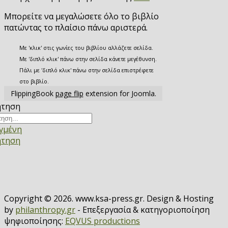
Μπορείτε να μεγαλώσετε όλο το βιβλίο
πατώντας το πλαίσιο πάνω αριστερά.
Με 'κλικ' στις γωνίες του βιβλίου αλλάζετε σελίδα.
Με 'διπλό κλικ' πάνω στην σελίδα κάνετε μεγέθυνση.
Πάλι με 'διπλό κλικ' πάνω στην σελίδα επιστρέφετε
στο βιβλίο.
FlippingBook
page flip
extension for Joomla.
ήτηση
γμένη
ήτηση
Copyright © 2026. www.ksa-press.gr. Design & Hosting
by
philanthropy.gr
- Επεξεργασία & κατηγοριοποίηση
ψηφιοποίησης:
EQVUS productions