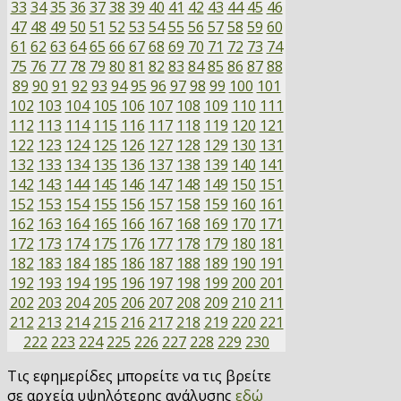
33
34
35
36
37
38
39
40
41
42
43
44
45
46
47
48
49
50
51
52
53
54
55
56
57
58
59
60
61
62
63
64
65
66
67
68
69
70
71
72
73
74
75
76
77
78
79
80
81
82
83
84
85
86
87
88
89
90
91
92
93
94
95
96
97
98
99
100
101
102
103
104
105
106
107
108
109
110
111
112
113
114
115
116
117
118
119
120
121
122
123
124
125
126
127
128
129
130
131
132
133
134
135
136
137
138
139
140
141
142
143
144
145
146
147
148
149
150
151
152
153
154
155
156
157
158
159
160
161
162
163
164
165
166
167
168
169
170
171
172
173
174
175
176
177
178
179
180
181
182
183
184
185
186
187
188
189
190
191
192
193
194
195
196
197
198
199
200
201
202
203
204
205
206
207
208
209
210
211
212
213
214
215
216
217
218
219
220
221
222
223
224
225
226
227
228
229
230
Τις εφημερίδες μπορείτε να τις βρείτε
σε αρχεία υψηλότερης ανάλυσης
εδώ