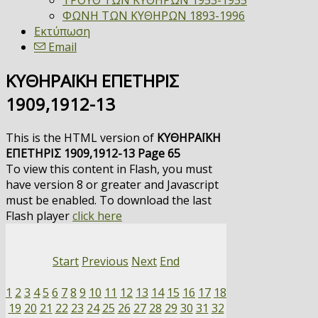
ΤΡΟΥΘ ΤΩΝ ΚΥΘΗΡΩΝ 1953-1955
ΦΩΝΗ ΤΩΝ ΚΥΘΗΡΩΝ 1893-1996
Εκτύπωση
Email
ΚΥΘΗΡΑΪΚΗ ΕΠΕΤΗΡΙΣ
1909,1912-13
This is the HTML version of
ΚΥΘΗΡΑΪΚΗ
ΕΠΕΤΗΡΙΣ 1909,1912-13 Page 65
To view this content in Flash, you must
have version 8 or greater and Javascript
must be enabled. To download the last
Flash player
click here
Start
Previous
Next
End
1
2
3
4
5
6
7
8
9
10
11
12
13
14
15
16
17
18
19
20
21
22
23
24
25
26
27
28
29
30
31
32