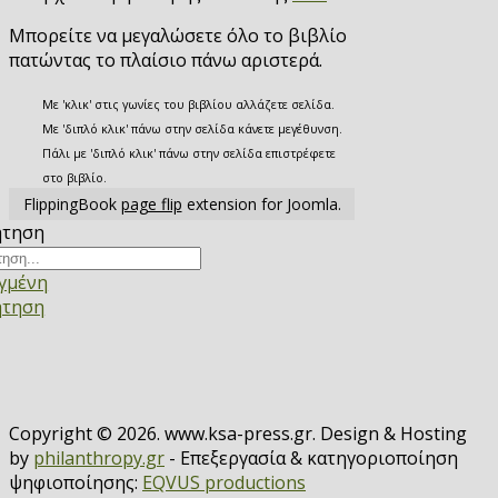
Μπορείτε να μεγαλώσετε όλο το βιβλίο
πατώντας το πλαίσιο πάνω αριστερά.
Με 'κλικ' στις γωνίες του βιβλίου αλλάζετε σελίδα.
Με 'διπλό κλικ' πάνω στην σελίδα κάνετε μεγέθυνση.
Πάλι με 'διπλό κλικ' πάνω στην σελίδα επιστρέφετε
στο βιβλίο.
FlippingBook
page flip
extension for Joomla.
ήτηση
γμένη
ήτηση
Copyright © 2026. www.ksa-press.gr. Design & Hosting
by
philanthropy.gr
- Επεξεργασία & κατηγοριοποίηση
ψηφιοποίησης:
EQVUS productions