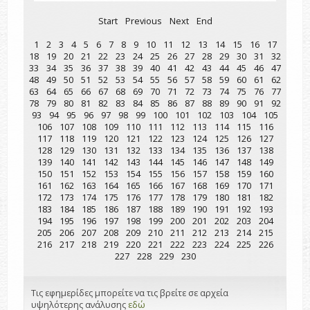
Start
Previous
Next
End
1
2
3
4
5
6
7
8
9
10
11
12
13
14
15
16
17
18
19
20
21
22
23
24
25
26
27
28
29
30
31
32
33
34
35
36
37
38
39
40
41
42
43
44
45
46
47
48
49
50
51
52
53
54
55
56
57
58
59
60
61
62
63
64
65
66
67
68
69
70
71
72
73
74
75
76
77
78
79
80
81
82
83
84
85
86
87
88
89
90
91
92
93
94
95
96
97
98
99
100
101
102
103
104
105
106
107
108
109
110
111
112
113
114
115
116
117
118
119
120
121
122
123
124
125
126
127
128
129
130
131
132
133
134
135
136
137
138
139
140
141
142
143
144
145
146
147
148
149
150
151
152
153
154
155
156
157
158
159
160
161
162
163
164
165
166
167
168
169
170
171
172
173
174
175
176
177
178
179
180
181
182
183
184
185
186
187
188
189
190
191
192
193
194
195
196
197
198
199
200
201
202
203
204
205
206
207
208
209
210
211
212
213
214
215
216
217
218
219
220
221
222
223
224
225
226
227
228
229
230
Τις εφημερίδες μπορείτε να τις βρείτε σε αρχεία
υψηλότερης ανάλυσης
εδώ