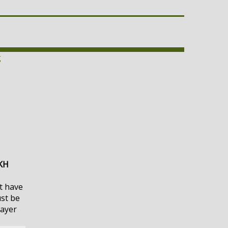
ς
ΚΗ
t have
ust be
layer