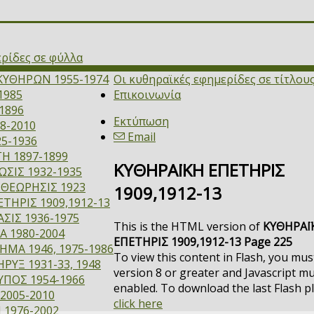
ερίδες σε φύλλα
ΚΥΘΗΡΩΝ 1955-1974
Οι κυθηραϊκές εφημερίδες σε τίτλου
1985
Επικοινωνία
1896
Εκτύπωση
8-2010
Email
5-1936
Η 1897-1899
ΚΥΘΗΡΑΪΚΗ ΕΠΕΤΗΡΙΣ
ΣΙΣ 1932-1935
ΙΘΕΩΡΗΣΙΣ 1923
1909,1912-13
ΤΗΡΙΣ 1909,1912-13
ΣΙΣ 1936-1975
This is the HTML version of
ΚΥΘΗΡΑΪ
Α 1980-2004
ΕΠΕΤΗΡΙΣ 1909,1912-13 Page 225
ΜΑ 1946, 1975-1986
To view this content in Flash, you mus
ΡΥΞ 1931-33, 1948
version 8 or greater and Javascript m
ΥΠΟΣ 1954-1966
enabled. To download the last Flash p
2005-2010
click here
 1976-2002