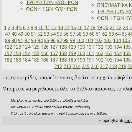
ΤΡΟΥΘ ΤΩΝ ΚΥΘΗΡΩΝ
ΠΝΕΥΜΑΤΙΚΑ Κ
ΦΩΝΗ ΤΩΝ ΚΥΘΗΡΩΝ
ΤΡΟΥΘ ΤΩΝ ΚΥ
ΦΩΝΗ ΤΩΝ ΚΥΘ
1
2
3
4
5
6
7
8
9
10
11
12
13
14
15
16
17
18
19
20
21
22
23
2
47
48
49
50
51
52
53
54
55
56
57
58
59
60
61
62
63
64
65
6
89
90
91
92
93
94
95
96
97
98
99
100
101
102
103
104
105
122
123
124
125
126
127
128
129
130
131
132
133
134
135
152
153
154
155
156
157
158
159
160
161
162
163
164
165
182
183
184
185
186
187
188
189
190
191
192
193
194
195
212
213
214
215
216
217
218
219
2
Τις εφημερίδες μπορείτε να τις βρείτε σε αρχεία υψηλό
Μπορείτε να μεγαλώσετε όλο το βιβλίο πατώντας το πλα
Με 'κλικ' στις γωνίες του βιβλίου αλλάζετε σελίδα.
Με 'διπλό κλικ' πάνω στην σελίδα κάνετε μεγέθυνση.
Πάλι με 'διπλό κλικ' πάνω στην σελίδα επιστρέφετε στο βιβλίο.
FlippingBook
page