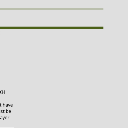
ς
ΚΗ
t have
ust be
layer