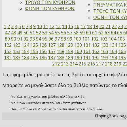
ΤΡΟΥΘ ΤΩΝ ΚΥΘΗΡΩΝ
ΠΝΕΥΜΑΤΙΚΑ Κ
ΦΩΝΗ ΤΩΝ ΚΥΘΗΡΩΝ
ΤΡΟΥΘ ΤΩΝ ΚΥ
ΦΩΝΗ ΤΩΝ ΚΥΘ
1
2
3
4
5
6
7
8
9
10
11
12
13
14
15
16
17
18
19
20
21
22
23
2
47
48
49
50
51
52
53
54
55
56
57
58
59
60
61
62
63
64
65
6
89
90
91
92
93
94
95
96
97
98
99
100
101
102
103
104
105
122
123
124
125
126
127
128
129
130
131
132
133
134
135
152
153
154
155
156
157
158
159
160
161
162
163
164
165
182
183
184
185
186
187
188
189
190
191
192
193
194
195
212
213
214
215
216
217
218
219
2
Τις εφημερίδες μπορείτε να τις βρείτε σε αρχεία υψηλό
Μπορείτε να μεγαλώσετε όλο το βιβλίο πατώντας το πλα
Με 'κλικ' στις γωνίες του βιβλίου αλλάζετε σελίδα.
Με 'διπλό κλικ' πάνω στην σελίδα κάνετε μεγέθυνση.
Πάλι με 'διπλό κλικ' πάνω στην σελίδα επιστρέφετε στο βιβλίο.
FlippingBook
page