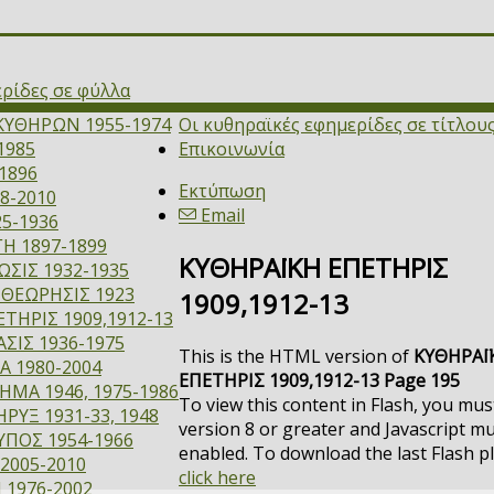
ερίδες σε φύλλα
ΚΥΘΗΡΩΝ 1955-1974
Οι κυθηραϊκές εφημερίδες σε τίτλου
1985
Επικοινωνία
1896
Εκτύπωση
8-2010
Email
5-1936
Η 1897-1899
ΚΥΘΗΡΑΪΚΗ ΕΠΕΤΗΡΙΣ
ΣΙΣ 1932-1935
ΙΘΕΩΡΗΣΙΣ 1923
1909,1912-13
ΤΗΡΙΣ 1909,1912-13
ΣΙΣ 1936-1975
This is the HTML version of
ΚΥΘΗΡΑΪ
Α 1980-2004
ΕΠΕΤΗΡΙΣ 1909,1912-13 Page 195
ΜΑ 1946, 1975-1986
To view this content in Flash, you mus
ΡΥΞ 1931-33, 1948
version 8 or greater and Javascript m
ΥΠΟΣ 1954-1966
enabled. To download the last Flash p
2005-2010
click here
 1976-2002