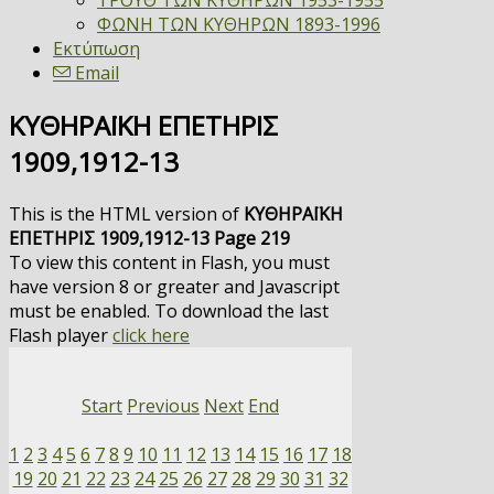
ΤΡΟΥΘ ΤΩΝ ΚΥΘΗΡΩΝ 1953-1955
ΦΩΝΗ ΤΩΝ ΚΥΘΗΡΩΝ 1893-1996
Εκτύπωση
Email
ΚΥΘΗΡΑΪΚΗ ΕΠΕΤΗΡΙΣ
1909,1912-13
This is the HTML version of
ΚΥΘΗΡΑΪΚΗ
ΕΠΕΤΗΡΙΣ 1909,1912-13 Page 219
To view this content in Flash, you must
have version 8 or greater and Javascript
must be enabled. To download the last
Flash player
click here
Start
Previous
Next
End
1
2
3
4
5
6
7
8
9
10
11
12
13
14
15
16
17
18
19
20
21
22
23
24
25
26
27
28
29
30
31
32