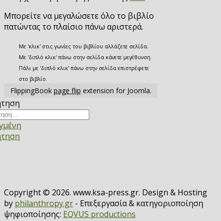
Μπορείτε να μεγαλώσετε όλο το βιβλίο
πατώντας το πλαίσιο πάνω αριστερά.
Με 'κλικ' στις γωνίες του βιβλίου αλλάζετε σελίδα.
Με 'διπλό κλικ' πάνω στην σελίδα κάνετε μεγέθυνση.
Πάλι με 'διπλό κλικ' πάνω στην σελίδα επιστρέφετε
στο βιβλίο.
FlippingBook
page flip
extension for Joomla.
ήτηση
γμένη
ήτηση
Copyright © 2026. www.ksa-press.gr. Design & Hosting
by
philanthropy.gr
- Επεξεργασία & κατηγοριοποίηση
ψηφιοποίησης:
EQVUS productions