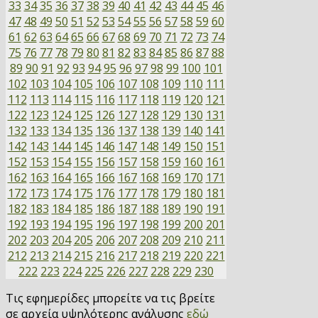
33
34
35
36
37
38
39
40
41
42
43
44
45
46
47
48
49
50
51
52
53
54
55
56
57
58
59
60
61
62
63
64
65
66
67
68
69
70
71
72
73
74
75
76
77
78
79
80
81
82
83
84
85
86
87
88
89
90
91
92
93
94
95
96
97
98
99
100
101
102
103
104
105
106
107
108
109
110
111
112
113
114
115
116
117
118
119
120
121
122
123
124
125
126
127
128
129
130
131
132
133
134
135
136
137
138
139
140
141
142
143
144
145
146
147
148
149
150
151
152
153
154
155
156
157
158
159
160
161
162
163
164
165
166
167
168
169
170
171
172
173
174
175
176
177
178
179
180
181
182
183
184
185
186
187
188
189
190
191
192
193
194
195
196
197
198
199
200
201
202
203
204
205
206
207
208
209
210
211
212
213
214
215
216
217
218
219
220
221
222
223
224
225
226
227
228
229
230
Τις εφημερίδες μπορείτε να τις βρείτε
σε αρχεία υψηλότερης ανάλυσης
εδώ