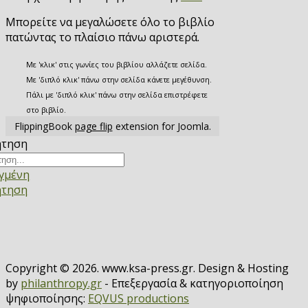
Μπορείτε να μεγαλώσετε όλο το βιβλίο
πατώντας το πλαίσιο πάνω αριστερά.
Με 'κλικ' στις γωνίες του βιβλίου αλλάζετε σελίδα.
Με 'διπλό κλικ' πάνω στην σελίδα κάνετε μεγέθυνση.
Πάλι με 'διπλό κλικ' πάνω στην σελίδα επιστρέφετε
στο βιβλίο.
FlippingBook
page flip
extension for Joomla.
ήτηση
γμένη
ήτηση
Copyright © 2026. www.ksa-press.gr. Design & Hosting
by
philanthropy.gr
- Επεξεργασία & κατηγοριοποίηση
ψηφιοποίησης:
EQVUS productions