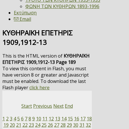
ΤΡΟΥΘ ΤΩΝ ΚΥΘΗΡΩΝ 1953-1955
ΦΩΝΗ ΤΩΝ ΚΥΘΗΡΩΝ 1893-1996
Εκτύπωση
Email
ΚΥΘΗΡΑΪΚΗ ΕΠΕΤΗΡΙΣ
1909,1912-13
This is the HTML version of
ΚΥΘΗΡΑΪΚΗ
ΕΠΕΤΗΡΙΣ 1909,1912-13 Page 189
To view this content in Flash, you must
have version 8 or greater and Javascript
must be enabled. To download the last
Flash player
click here
Start
Previous
Next
End
1
2
3
4
5
6
7
8
9
10
11
12
13
14
15
16
17
18
19
20
21
22
23
24
25
26
27
28
29
30
31
32