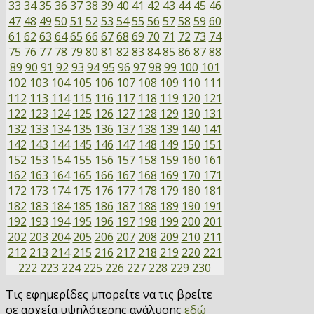
33
34
35
36
37
38
39
40
41
42
43
44
45
46
47
48
49
50
51
52
53
54
55
56
57
58
59
60
61
62
63
64
65
66
67
68
69
70
71
72
73
74
75
76
77
78
79
80
81
82
83
84
85
86
87
88
89
90
91
92
93
94
95
96
97
98
99
100
101
102
103
104
105
106
107
108
109
110
111
112
113
114
115
116
117
118
119
120
121
122
123
124
125
126
127
128
129
130
131
132
133
134
135
136
137
138
139
140
141
142
143
144
145
146
147
148
149
150
151
152
153
154
155
156
157
158
159
160
161
162
163
164
165
166
167
168
169
170
171
172
173
174
175
176
177
178
179
180
181
182
183
184
185
186
187
188
189
190
191
192
193
194
195
196
197
198
199
200
201
202
203
204
205
206
207
208
209
210
211
212
213
214
215
216
217
218
219
220
221
222
223
224
225
226
227
228
229
230
Τις εφημερίδες μπορείτε να τις βρείτε
σε αρχεία υψηλότερης ανάλυσης
εδώ