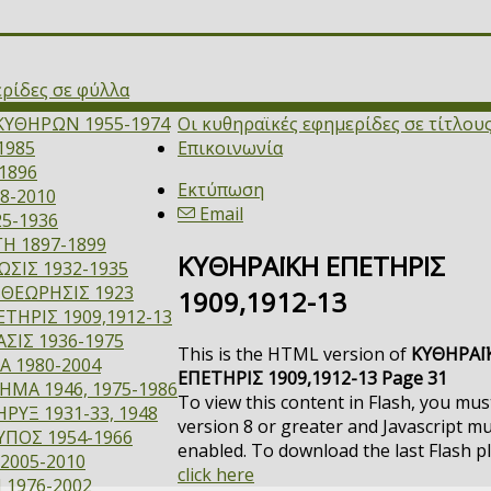
ερίδες σε φύλλα
ΚΥΘΗΡΩΝ 1955-1974
Οι κυθηραϊκές εφημερίδες σε τίτλου
1985
Επικοινωνία
1896
Εκτύπωση
8-2010
Email
5-1936
Η 1897-1899
ΚΥΘΗΡΑΪΚΗ ΕΠΕΤΗΡΙΣ
ΣΙΣ 1932-1935
ΙΘΕΩΡΗΣΙΣ 1923
1909,1912-13
ΤΗΡΙΣ 1909,1912-13
ΣΙΣ 1936-1975
This is the HTML version of
ΚΥΘΗΡΑΪ
Α 1980-2004
ΕΠΕΤΗΡΙΣ 1909,1912-13 Page 31
ΜΑ 1946, 1975-1986
To view this content in Flash, you mus
ΡΥΞ 1931-33, 1948
version 8 or greater and Javascript m
ΥΠΟΣ 1954-1966
enabled. To download the last Flash p
2005-2010
click here
 1976-2002