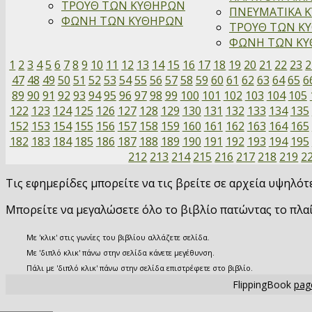
ΤΡΟΥΘ ΤΩΝ ΚΥΘΗΡΩΝ
ΠΝΕΥΜΑΤΙΚΑ Κ
ΦΩΝΗ ΤΩΝ ΚΥΘΗΡΩΝ
ΤΡΟΥΘ ΤΩΝ ΚΥ
ΦΩΝΗ ΤΩΝ ΚΥΘ
1
2
3
4
5
6
7
8
9
10
11
12
13
14
15
16
17
18
19
20
21
22
23
2
47
48
49
50
51
52
53
54
55
56
57
58
59
60
61
62
63
64
65
6
89
90
91
92
93
94
95
96
97
98
99
100
101
102
103
104
105
122
123
124
125
126
127
128
129
130
131
132
133
134
135
152
153
154
155
156
157
158
159
160
161
162
163
164
165
182
183
184
185
186
187
188
189
190
191
192
193
194
195
212
213
214
215
216
217
218
219
2
Τις εφημερίδες μπορείτε να τις βρείτε σε αρχεία υψηλό
Μπορείτε να μεγαλώσετε όλο το βιβλίο πατώντας το πλα
Με 'κλικ' στις γωνίες του βιβλίου αλλάζετε σελίδα.
Με 'διπλό κλικ' πάνω στην σελίδα κάνετε μεγέθυνση.
Πάλι με 'διπλό κλικ' πάνω στην σελίδα επιστρέφετε στο βιβλίο.
FlippingBook
page