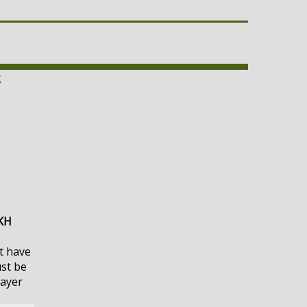
ς
ΚΗ
t have
ust be
layer