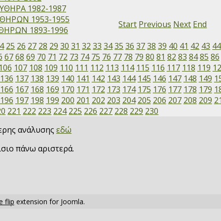
ΥΘΗΡΑ 1982-1987
ΘΗΡΩΝ 1953-1955
Start
Previous
Next
End
ΗΡΩΝ 1893-1996
4
25
26
27
28
29
30
31
32
33
34
35
36
37
38
39
40
41
42
43
4
6
67
68
69
70
71
72
73
74
75
76
77
78
79
80
81
82
83
84
85
86
106
107
108
109
110
111
112
113
114
115
116
117
118
119
1
136
137
138
139
140
141
142
143
144
145
146
147
148
149
1
166
167
168
169
170
171
172
173
174
175
176
177
178
179
1
196
197
198
199
200
201
202
203
204
205
206
207
208
209
2
20
221
222
223
224
225
226
227
228
229
230
τερης ανάλυσης
εδώ
ίσιο πάνω αριστερά.
 flip
extension for Joomla.