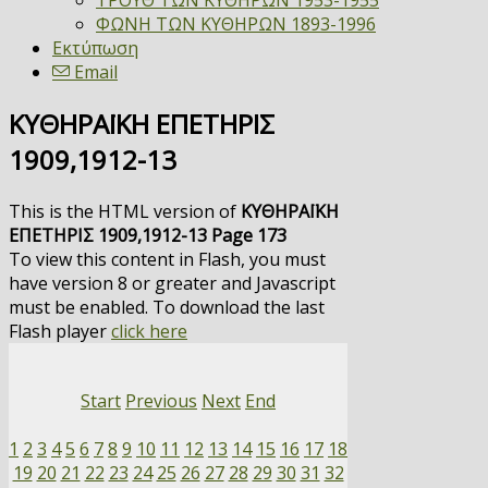
ΤΡΟΥΘ ΤΩΝ ΚΥΘΗΡΩΝ 1953-1955
ΦΩΝΗ ΤΩΝ ΚΥΘΗΡΩΝ 1893-1996
Εκτύπωση
Email
ΚΥΘΗΡΑΪΚΗ ΕΠΕΤΗΡΙΣ
1909,1912-13
This is the HTML version of
ΚΥΘΗΡΑΪΚΗ
ΕΠΕΤΗΡΙΣ 1909,1912-13 Page 173
To view this content in Flash, you must
have version 8 or greater and Javascript
must be enabled. To download the last
Flash player
click here
Start
Previous
Next
End
1
2
3
4
5
6
7
8
9
10
11
12
13
14
15
16
17
18
19
20
21
22
23
24
25
26
27
28
29
30
31
32