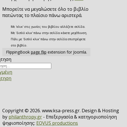
Μπορείτε να μεγαλώσετε όλο το βιβλίο
πατώντας το πλαίσιο πάνω αριστερά.
Με 'κλικ' στις γωνίες του βιβλίου αλλάζετε σελίδα.
Με 'διπλό κλικ' πάνω στην σελίδα κάνετε μεγέθυνση.
Πάλι με 'διπλό κλικ' πάνω στην σελίδα επιστρέφετε
στο βιβλίο.
FlippingBook
page flip
extension for Joomla.
ήτηση
γμένη
ήτηση
Copyright © 2026. www.ksa-press.gr. Design & Hosting
by
philanthropy.gr
- Επεξεργασία & κατηγοριοποίηση
ψηφιοποίησης:
EQVUS productions