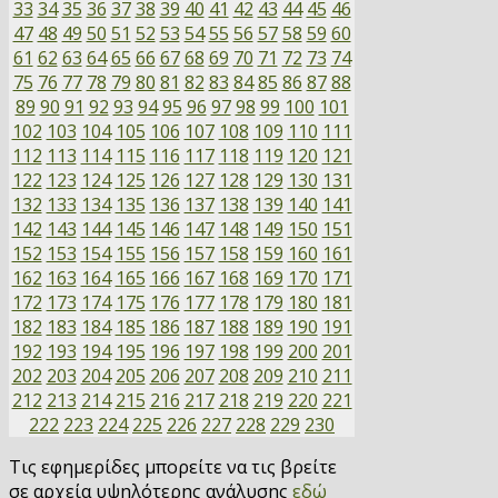
33
34
35
36
37
38
39
40
41
42
43
44
45
46
47
48
49
50
51
52
53
54
55
56
57
58
59
60
61
62
63
64
65
66
67
68
69
70
71
72
73
74
75
76
77
78
79
80
81
82
83
84
85
86
87
88
89
90
91
92
93
94
95
96
97
98
99
100
101
102
103
104
105
106
107
108
109
110
111
112
113
114
115
116
117
118
119
120
121
122
123
124
125
126
127
128
129
130
131
132
133
134
135
136
137
138
139
140
141
142
143
144
145
146
147
148
149
150
151
152
153
154
155
156
157
158
159
160
161
162
163
164
165
166
167
168
169
170
171
172
173
174
175
176
177
178
179
180
181
182
183
184
185
186
187
188
189
190
191
192
193
194
195
196
197
198
199
200
201
202
203
204
205
206
207
208
209
210
211
212
213
214
215
216
217
218
219
220
221
222
223
224
225
226
227
228
229
230
Τις εφημερίδες μπορείτε να τις βρείτε
σε αρχεία υψηλότερης ανάλυσης
εδώ