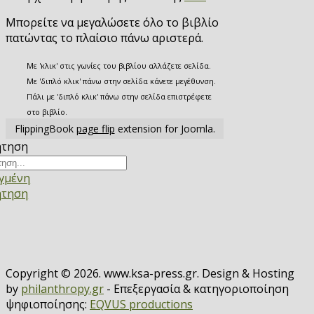
Μπορείτε να μεγαλώσετε όλο το βιβλίο
πατώντας το πλαίσιο πάνω αριστερά.
Με 'κλικ' στις γωνίες του βιβλίου αλλάζετε σελίδα.
Με 'διπλό κλικ' πάνω στην σελίδα κάνετε μεγέθυνση.
Πάλι με 'διπλό κλικ' πάνω στην σελίδα επιστρέφετε
στο βιβλίο.
FlippingBook
page flip
extension for Joomla.
ήτηση
γμένη
ήτηση
Copyright © 2026. www.ksa-press.gr. Design & Hosting
by
philanthropy.gr
- Επεξεργασία & κατηγοριοποίηση
ψηφιοποίησης:
EQVUS productions