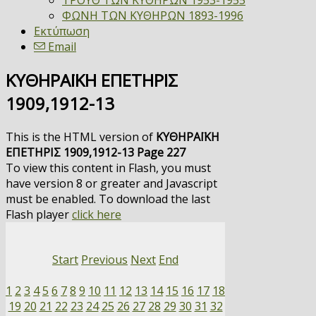
ΤΡΟΥΘ ΤΩΝ ΚΥΘΗΡΩΝ 1953-1955
ΦΩΝΗ ΤΩΝ ΚΥΘΗΡΩΝ 1893-1996
Εκτύπωση
Email
ΚΥΘΗΡΑΪΚΗ ΕΠΕΤΗΡΙΣ
1909,1912-13
This is the HTML version of
ΚΥΘΗΡΑΪΚΗ
ΕΠΕΤΗΡΙΣ 1909,1912-13 Page 227
To view this content in Flash, you must
have version 8 or greater and Javascript
must be enabled. To download the last
Flash player
click here
Start
Previous
Next
End
1
2
3
4
5
6
7
8
9
10
11
12
13
14
15
16
17
18
19
20
21
22
23
24
25
26
27
28
29
30
31
32