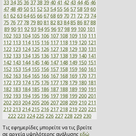
33
34
35
36
37
38
39
40
41
42
43
44
45
46
47
48
49
50
51
52
53
54
55
56
57
58
59
60
61
62
63
64
65
66
67
68
69
70
71
72
73
74
75
76
77
78
79
80
81
82
83
84
85
86
87
88
89
90
91
92
93
94
95
96
97
98
99
100
101
102
103
104
105
106
107
108
109
110
111
112
113
114
115
116
117
118
119
120
121
122
123
124
125
126
127
128
129
130
131
132
133
134
135
136
137
138
139
140
141
142
143
144
145
146
147
148
149
150
151
152
153
154
155
156
157
158
159
160
161
162
163
164
165
166
167
168
169
170
171
172
173
174
175
176
177
178
179
180
181
182
183
184
185
186
187
188
189
190
191
192
193
194
195
196
197
198
199
200
201
202
203
204
205
206
207
208
209
210
211
212
213
214
215
216
217
218
219
220
221
222
223
224
225
226
227
228
229
230
Τις εφημερίδες μπορείτε να τις βρείτε
σε αρχεία υψηλότερης ανάλυσης
εδώ