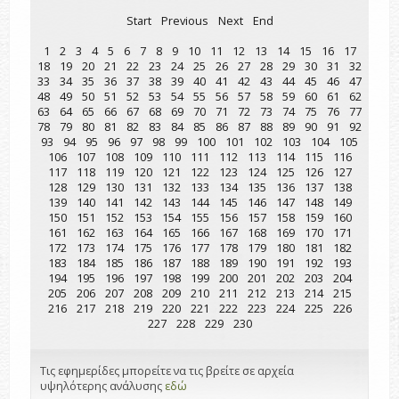
Start
Previous
Next
End
1
2
3
4
5
6
7
8
9
10
11
12
13
14
15
16
17
18
19
20
21
22
23
24
25
26
27
28
29
30
31
32
33
34
35
36
37
38
39
40
41
42
43
44
45
46
47
48
49
50
51
52
53
54
55
56
57
58
59
60
61
62
63
64
65
66
67
68
69
70
71
72
73
74
75
76
77
78
79
80
81
82
83
84
85
86
87
88
89
90
91
92
93
94
95
96
97
98
99
100
101
102
103
104
105
106
107
108
109
110
111
112
113
114
115
116
117
118
119
120
121
122
123
124
125
126
127
128
129
130
131
132
133
134
135
136
137
138
139
140
141
142
143
144
145
146
147
148
149
150
151
152
153
154
155
156
157
158
159
160
161
162
163
164
165
166
167
168
169
170
171
172
173
174
175
176
177
178
179
180
181
182
183
184
185
186
187
188
189
190
191
192
193
194
195
196
197
198
199
200
201
202
203
204
205
206
207
208
209
210
211
212
213
214
215
216
217
218
219
220
221
222
223
224
225
226
227
228
229
230
Τις εφημερίδες μπορείτε να τις βρείτε σε αρχεία
υψηλότερης ανάλυσης
εδώ