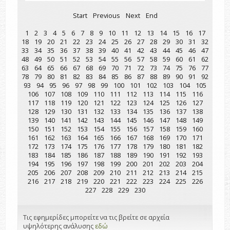
Start
Previous
Next
End
1
2
3
4
5
6
7
8
9
10
11
12
13
14
15
16
17
18
19
20
21
22
23
24
25
26
27
28
29
30
31
32
33
34
35
36
37
38
39
40
41
42
43
44
45
46
47
48
49
50
51
52
53
54
55
56
57
58
59
60
61
62
63
64
65
66
67
68
69
70
71
72
73
74
75
76
77
78
79
80
81
82
83
84
85
86
87
88
89
90
91
92
93
94
95
96
97
98
99
100
101
102
103
104
105
106
107
108
109
110
111
112
113
114
115
116
117
118
119
120
121
122
123
124
125
126
127
128
129
130
131
132
133
134
135
136
137
138
139
140
141
142
143
144
145
146
147
148
149
150
151
152
153
154
155
156
157
158
159
160
161
162
163
164
165
166
167
168
169
170
171
172
173
174
175
176
177
178
179
180
181
182
183
184
185
186
187
188
189
190
191
192
193
194
195
196
197
198
199
200
201
202
203
204
205
206
207
208
209
210
211
212
213
214
215
216
217
218
219
220
221
222
223
224
225
226
227
228
229
230
Τις εφημερίδες μπορείτε να τις βρείτε σε αρχεία
υψηλότερης ανάλυσης
εδώ