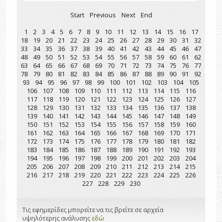
Start
Previous
Next
End
1
2
3
4
5
6
7
8
9
10
11
12
13
14
15
16
17
18
19
20
21
22
23
24
25
26
27
28
29
30
31
32
33
34
35
36
37
38
39
40
41
42
43
44
45
46
47
48
49
50
51
52
53
54
55
56
57
58
59
60
61
62
63
64
65
66
67
68
69
70
71
72
73
74
75
76
77
78
79
80
81
82
83
84
85
86
87
88
89
90
91
92
93
94
95
96
97
98
99
100
101
102
103
104
105
106
107
108
109
110
111
112
113
114
115
116
117
118
119
120
121
122
123
124
125
126
127
128
129
130
131
132
133
134
135
136
137
138
139
140
141
142
143
144
145
146
147
148
149
150
151
152
153
154
155
156
157
158
159
160
161
162
163
164
165
166
167
168
169
170
171
172
173
174
175
176
177
178
179
180
181
182
183
184
185
186
187
188
189
190
191
192
193
194
195
196
197
198
199
200
201
202
203
204
205
206
207
208
209
210
211
212
213
214
215
216
217
218
219
220
221
222
223
224
225
226
227
228
229
230
Τις εφημερίδες μπορείτε να τις βρείτε σε αρχεία
υψηλότερης ανάλυσης
εδώ