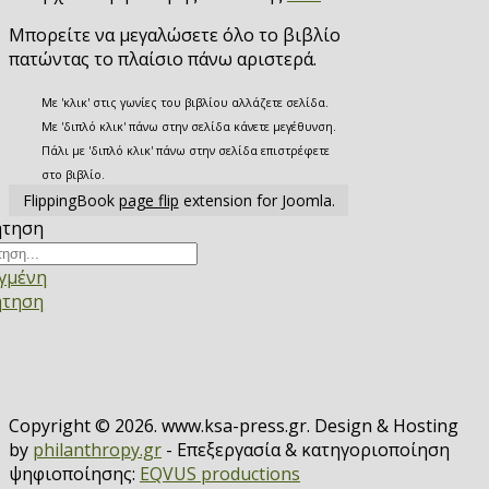
Μπορείτε να μεγαλώσετε όλο το βιβλίο
πατώντας το πλαίσιο πάνω αριστερά.
Με 'κλικ' στις γωνίες του βιβλίου αλλάζετε σελίδα.
Με 'διπλό κλικ' πάνω στην σελίδα κάνετε μεγέθυνση.
Πάλι με 'διπλό κλικ' πάνω στην σελίδα επιστρέφετε
στο βιβλίο.
FlippingBook
page flip
extension for Joomla.
ήτηση
γμένη
ήτηση
Copyright © 2026. www.ksa-press.gr. Design & Hosting
by
philanthropy.gr
- Επεξεργασία & κατηγοριοποίηση
ψηφιοποίησης:
EQVUS productions