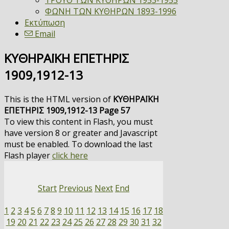
ΤΡΟΥΘ ΤΩΝ ΚΥΘΗΡΩΝ 1953-1955
ΦΩΝΗ ΤΩΝ ΚΥΘΗΡΩΝ 1893-1996
Εκτύπωση
Email
ΚΥΘΗΡΑΪΚΗ ΕΠΕΤΗΡΙΣ
1909,1912-13
This is the HTML version of
ΚΥΘΗΡΑΪΚΗ
ΕΠΕΤΗΡΙΣ 1909,1912-13 Page 57
To view this content in Flash, you must
have version 8 or greater and Javascript
must be enabled. To download the last
Flash player
click here
Start
Previous
Next
End
1
2
3
4
5
6
7
8
9
10
11
12
13
14
15
16
17
18
19
20
21
22
23
24
25
26
27
28
29
30
31
32