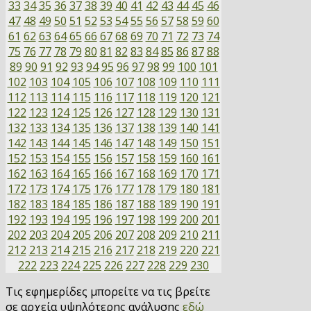
33
34
35
36
37
38
39
40
41
42
43
44
45
46
47
48
49
50
51
52
53
54
55
56
57
58
59
60
61
62
63
64
65
66
67
68
69
70
71
72
73
74
75
76
77
78
79
80
81
82
83
84
85
86
87
88
89
90
91
92
93
94
95
96
97
98
99
100
101
102
103
104
105
106
107
108
109
110
111
112
113
114
115
116
117
118
119
120
121
122
123
124
125
126
127
128
129
130
131
132
133
134
135
136
137
138
139
140
141
142
143
144
145
146
147
148
149
150
151
152
153
154
155
156
157
158
159
160
161
162
163
164
165
166
167
168
169
170
171
172
173
174
175
176
177
178
179
180
181
182
183
184
185
186
187
188
189
190
191
192
193
194
195
196
197
198
199
200
201
202
203
204
205
206
207
208
209
210
211
212
213
214
215
216
217
218
219
220
221
222
223
224
225
226
227
228
229
230
Τις εφημερίδες μπορείτε να τις βρείτε
σε αρχεία υψηλότερης ανάλυσης
εδώ