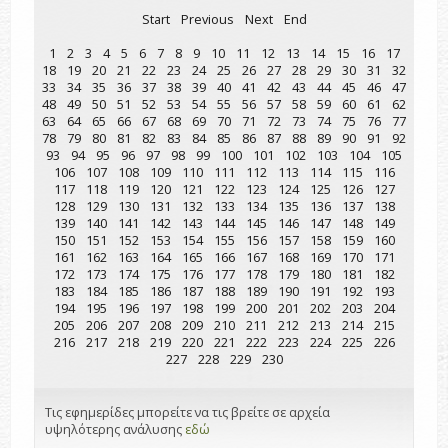
Start
Previous
Next
End
1
2
3
4
5
6
7
8
9
10
11
12
13
14
15
16
17
18
19
20
21
22
23
24
25
26
27
28
29
30
31
32
33
34
35
36
37
38
39
40
41
42
43
44
45
46
47
48
49
50
51
52
53
54
55
56
57
58
59
60
61
62
63
64
65
66
67
68
69
70
71
72
73
74
75
76
77
78
79
80
81
82
83
84
85
86
87
88
89
90
91
92
93
94
95
96
97
98
99
100
101
102
103
104
105
106
107
108
109
110
111
112
113
114
115
116
117
118
119
120
121
122
123
124
125
126
127
128
129
130
131
132
133
134
135
136
137
138
139
140
141
142
143
144
145
146
147
148
149
150
151
152
153
154
155
156
157
158
159
160
161
162
163
164
165
166
167
168
169
170
171
172
173
174
175
176
177
178
179
180
181
182
183
184
185
186
187
188
189
190
191
192
193
194
195
196
197
198
199
200
201
202
203
204
205
206
207
208
209
210
211
212
213
214
215
216
217
218
219
220
221
222
223
224
225
226
227
228
229
230
Τις εφημερίδες μπορείτε να τις βρείτε σε αρχεία
υψηλότερης ανάλυσης
εδώ