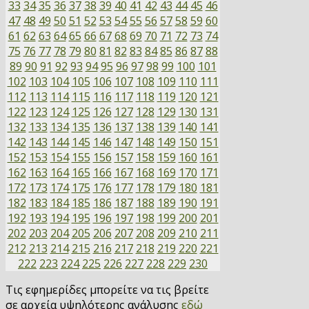
33
34
35
36
37
38
39
40
41
42
43
44
45
46
47
48
49
50
51
52
53
54
55
56
57
58
59
60
61
62
63
64
65
66
67
68
69
70
71
72
73
74
75
76
77
78
79
80
81
82
83
84
85
86
87
88
89
90
91
92
93
94
95
96
97
98
99
100
101
102
103
104
105
106
107
108
109
110
111
112
113
114
115
116
117
118
119
120
121
122
123
124
125
126
127
128
129
130
131
132
133
134
135
136
137
138
139
140
141
142
143
144
145
146
147
148
149
150
151
152
153
154
155
156
157
158
159
160
161
162
163
164
165
166
167
168
169
170
171
172
173
174
175
176
177
178
179
180
181
182
183
184
185
186
187
188
189
190
191
192
193
194
195
196
197
198
199
200
201
202
203
204
205
206
207
208
209
210
211
212
213
214
215
216
217
218
219
220
221
222
223
224
225
226
227
228
229
230
Τις εφημερίδες μπορείτε να τις βρείτε
σε αρχεία υψηλότερης ανάλυσης
εδώ