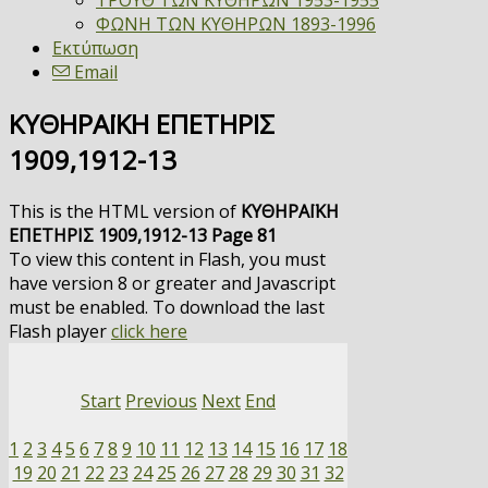
ΤΡΟΥΘ ΤΩΝ ΚΥΘΗΡΩΝ 1953-1955
ΦΩΝΗ ΤΩΝ ΚΥΘΗΡΩΝ 1893-1996
Εκτύπωση
Email
ΚΥΘΗΡΑΪΚΗ ΕΠΕΤΗΡΙΣ
1909,1912-13
This is the HTML version of
ΚΥΘΗΡΑΪΚΗ
ΕΠΕΤΗΡΙΣ 1909,1912-13 Page 81
To view this content in Flash, you must
have version 8 or greater and Javascript
must be enabled. To download the last
Flash player
click here
Start
Previous
Next
End
1
2
3
4
5
6
7
8
9
10
11
12
13
14
15
16
17
18
19
20
21
22
23
24
25
26
27
28
29
30
31
32