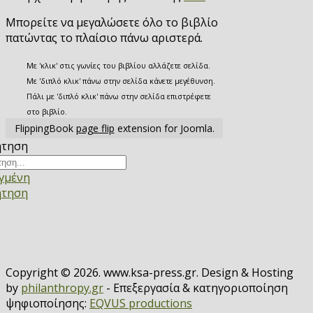
Μπορείτε να μεγαλώσετε όλο το βιβλίο
πατώντας το πλαίσιο πάνω αριστερά.
Με 'κλικ' στις γωνίες του βιβλίου αλλάζετε σελίδα.
Με 'διπλό κλικ' πάνω στην σελίδα κάνετε μεγέθυνση.
Πάλι με 'διπλό κλικ' πάνω στην σελίδα επιστρέφετε
στο βιβλίο.
FlippingBook
page flip
extension for Joomla.
ήτηση
γμένη
ήτηση
Copyright © 2026. www.ksa-press.gr. Design & Hosting
by
philanthropy.gr
- Επεξεργασία & κατηγοριοποίηση
ψηφιοποίησης:
EQVUS productions