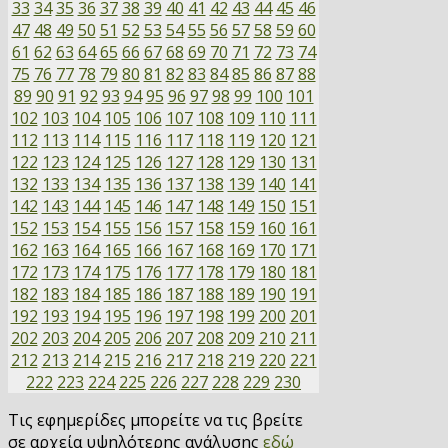
33
34
35
36
37
38
39
40
41
42
43
44
45
46
47
48
49
50
51
52
53
54
55
56
57
58
59
60
61
62
63
64
65
66
67
68
69
70
71
72
73
74
75
76
77
78
79
80
81
82
83
84
85
86
87
88
89
90
91
92
93
94
95
96
97
98
99
100
101
102
103
104
105
106
107
108
109
110
111
112
113
114
115
116
117
118
119
120
121
122
123
124
125
126
127
128
129
130
131
132
133
134
135
136
137
138
139
140
141
142
143
144
145
146
147
148
149
150
151
152
153
154
155
156
157
158
159
160
161
162
163
164
165
166
167
168
169
170
171
172
173
174
175
176
177
178
179
180
181
182
183
184
185
186
187
188
189
190
191
192
193
194
195
196
197
198
199
200
201
202
203
204
205
206
207
208
209
210
211
212
213
214
215
216
217
218
219
220
221
222
223
224
225
226
227
228
229
230
Τις εφημερίδες μπορείτε να τις βρείτε
σε αρχεία υψηλότερης ανάλυσης
εδώ