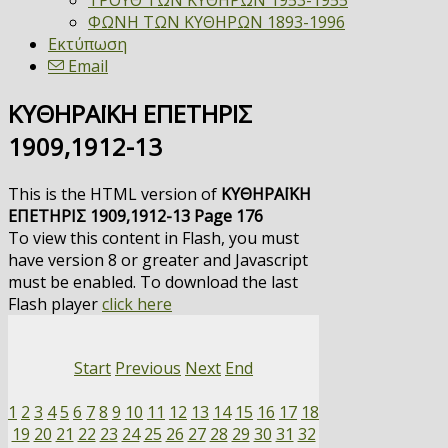
ΤΡΟΥΘ ΤΩΝ ΚΥΘΗΡΩΝ 1953-1955
ΦΩΝΗ ΤΩΝ ΚΥΘΗΡΩΝ 1893-1996
Εκτύπωση
Email
ΚΥΘΗΡΑΪΚΗ ΕΠΕΤΗΡΙΣ
1909,1912-13
This is the HTML version of
ΚΥΘΗΡΑΪΚΗ
ΕΠΕΤΗΡΙΣ 1909,1912-13 Page 176
To view this content in Flash, you must
have version 8 or greater and Javascript
must be enabled. To download the last
Flash player
click here
Start
Previous
Next
End
1
2
3
4
5
6
7
8
9
10
11
12
13
14
15
16
17
18
19
20
21
22
23
24
25
26
27
28
29
30
31
32