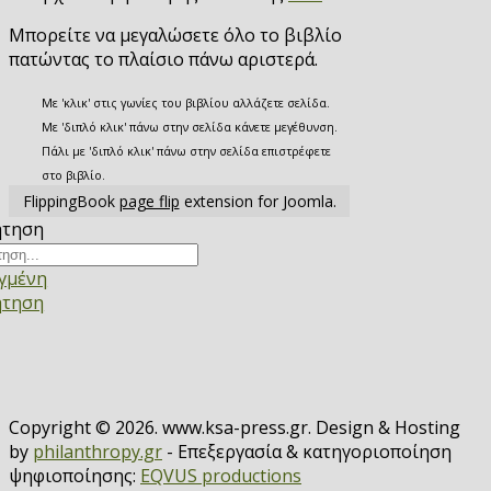
Μπορείτε να μεγαλώσετε όλο το βιβλίο
πατώντας το πλαίσιο πάνω αριστερά.
Με 'κλικ' στις γωνίες του βιβλίου αλλάζετε σελίδα.
Με 'διπλό κλικ' πάνω στην σελίδα κάνετε μεγέθυνση.
Πάλι με 'διπλό κλικ' πάνω στην σελίδα επιστρέφετε
στο βιβλίο.
FlippingBook
page flip
extension for Joomla.
ήτηση
γμένη
ήτηση
Copyright © 2026. www.ksa-press.gr. Design & Hosting
by
philanthropy.gr
- Επεξεργασία & κατηγοριοποίηση
ψηφιοποίησης:
EQVUS productions