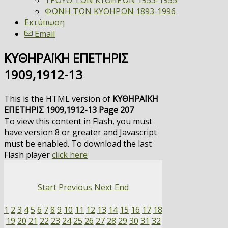
ΤΡΟΥΘ ΤΩΝ ΚΥΘΗΡΩΝ 1953-1955
ΦΩΝΗ ΤΩΝ ΚΥΘΗΡΩΝ 1893-1996
Εκτύπωση
Email
ΚΥΘΗΡΑΪΚΗ ΕΠΕΤΗΡΙΣ
1909,1912-13
This is the HTML version of
ΚΥΘΗΡΑΪΚΗ
ΕΠΕΤΗΡΙΣ 1909,1912-13 Page 207
To view this content in Flash, you must
have version 8 or greater and Javascript
must be enabled. To download the last
Flash player
click here
Start
Previous
Next
End
1
2
3
4
5
6
7
8
9
10
11
12
13
14
15
16
17
18
19
20
21
22
23
24
25
26
27
28
29
30
31
32