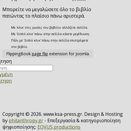
Μπορείτε να μεγαλώσετε όλο το βιβλίο
πατώντας το πλαίσιο πάνω αριστερά.
Με 'κλικ' στις γωνίες του βιβλίου αλλάζετε σελίδα.
Με 'διπλό κλικ' πάνω στην σελίδα κάνετε μεγέθυνση.
Πάλι με 'διπλό κλικ' πάνω στην σελίδα επιστρέφετε
στο βιβλίο.
FlippingBook
page flip
extension for Joomla.
ήτηση
γμένη
ήτηση
Copyright © 2026. www.ksa-press.gr. Design & Hosting
by
philanthropy.gr
- Επεξεργασία & κατηγοριοποίηση
ψηφιοποίησης:
EQVUS productions