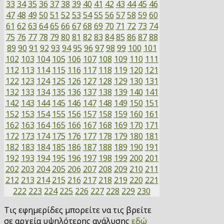
33
34
35
36
37
38
39
40
41
42
43
44
45
46
47
48
49
50
51
52
53
54
55
56
57
58
59
60
61
62
63
64
65
66
67
68
69
70
71
72
73
74
75
76
77
78
79
80
81
82
83
84
85
86
87
88
89
90
91
92
93
94
95
96
97
98
99
100
101
102
103
104
105
106
107
108
109
110
111
112
113
114
115
116
117
118
119
120
121
122
123
124
125
126
127
128
129
130
131
132
133
134
135
136
137
138
139
140
141
142
143
144
145
146
147
148
149
150
151
152
153
154
155
156
157
158
159
160
161
162
163
164
165
166
167
168
169
170
171
172
173
174
175
176
177
178
179
180
181
182
183
184
185
186
187
188
189
190
191
192
193
194
195
196
197
198
199
200
201
202
203
204
205
206
207
208
209
210
211
212
213
214
215
216
217
218
219
220
221
222
223
224
225
226
227
228
229
230
Τις εφημερίδες μπορείτε να τις βρείτε
σε αρχεία υψηλότερης ανάλυσης
εδώ