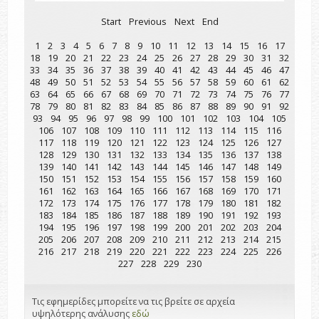
Start
Previous
Next
End
1
2
3
4
5
6
7
8
9
10
11
12
13
14
15
16
17
18
19
20
21
22
23
24
25
26
27
28
29
30
31
32
33
34
35
36
37
38
39
40
41
42
43
44
45
46
47
48
49
50
51
52
53
54
55
56
57
58
59
60
61
62
63
64
65
66
67
68
69
70
71
72
73
74
75
76
77
78
79
80
81
82
83
84
85
86
87
88
89
90
91
92
93
94
95
96
97
98
99
100
101
102
103
104
105
106
107
108
109
110
111
112
113
114
115
116
117
118
119
120
121
122
123
124
125
126
127
128
129
130
131
132
133
134
135
136
137
138
139
140
141
142
143
144
145
146
147
148
149
150
151
152
153
154
155
156
157
158
159
160
161
162
163
164
165
166
167
168
169
170
171
172
173
174
175
176
177
178
179
180
181
182
183
184
185
186
187
188
189
190
191
192
193
194
195
196
197
198
199
200
201
202
203
204
205
206
207
208
209
210
211
212
213
214
215
216
217
218
219
220
221
222
223
224
225
226
227
228
229
230
Τις εφημερίδες μπορείτε να τις βρείτε σε αρχεία
υψηλότερης ανάλυσης
εδώ