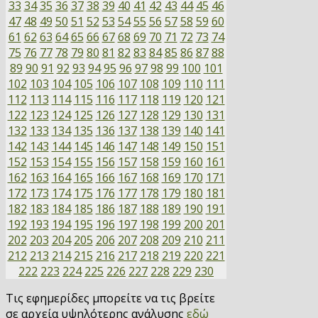
33
34
35
36
37
38
39
40
41
42
43
44
45
46
47
48
49
50
51
52
53
54
55
56
57
58
59
60
61
62
63
64
65
66
67
68
69
70
71
72
73
74
75
76
77
78
79
80
81
82
83
84
85
86
87
88
89
90
91
92
93
94
95
96
97
98
99
100
101
102
103
104
105
106
107
108
109
110
111
112
113
114
115
116
117
118
119
120
121
122
123
124
125
126
127
128
129
130
131
132
133
134
135
136
137
138
139
140
141
142
143
144
145
146
147
148
149
150
151
152
153
154
155
156
157
158
159
160
161
162
163
164
165
166
167
168
169
170
171
172
173
174
175
176
177
178
179
180
181
182
183
184
185
186
187
188
189
190
191
192
193
194
195
196
197
198
199
200
201
202
203
204
205
206
207
208
209
210
211
212
213
214
215
216
217
218
219
220
221
222
223
224
225
226
227
228
229
230
Τις εφημερίδες μπορείτε να τις βρείτε
σε αρχεία υψηλότερης ανάλυσης
εδώ