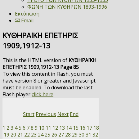
ΤΡΟΥΘ ΤΩΝ ΚΥΘΗΡΩΝ 1953-1955
ΦΩΝΗ ΤΩΝ ΚΥΘΗΡΩΝ 1893-1996
Εκτύπωση
Email
ΚΥΘΗΡΑΪΚΗ ΕΠΕΤΗΡΙΣ
1909,1912-13
This is the HTML version of
ΚΥΘΗΡΑΪΚΗ
ΕΠΕΤΗΡΙΣ 1909,1912-13 Page 85
To view this content in Flash, you must
have version 8 or greater and Javascript
must be enabled. To download the last
Flash player
click here
Start
Previous
Next
End
1
2
3
4
5
6
7
8
9
10
11
12
13
14
15
16
17
18
19
20
21
22
23
24
25
26
27
28
29
30
31
32