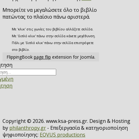
Μπορείτε να μεγαλώσετε όλο το βιβλίο
πατώντας το πλαίσιο πάνω αριστερά.
Με 'κλικ' στις γωνίες του βιβλίου αλλάζετε σελίδα.
Με 'διπλό κλικ' πάνω στην σελίδα κάνετε μεγέθυνση.
Πάλι με 'διπλό κλικ' πάνω στην σελίδα επιστρέφετε
στο βιβλίο.
FlippingBook
page flip
extension for Joomla.
ήτηση
γμένη
ήτηση
Copyright © 2026. www.ksa-press.gr. Design & Hosting
by
philanthropy.gr
- Επεξεργασία & κατηγοριοποίηση
ψηφιοποίησης:
EQVUS productions