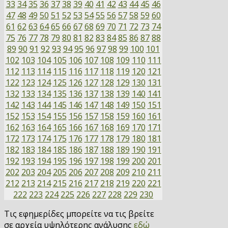
33
34
35
36
37
38
39
40
41
42
43
44
45
46
47
48
49
50
51
52
53
54
55
56
57
58
59
60
61
62
63
64
65
66
67
68
69
70
71
72
73
74
75
76
77
78
79
80
81
82
83
84
85
86
87
88
89
90
91
92
93
94
95
96
97
98
99
100
101
102
103
104
105
106
107
108
109
110
111
112
113
114
115
116
117
118
119
120
121
122
123
124
125
126
127
128
129
130
131
132
133
134
135
136
137
138
139
140
141
142
143
144
145
146
147
148
149
150
151
152
153
154
155
156
157
158
159
160
161
162
163
164
165
166
167
168
169
170
171
172
173
174
175
176
177
178
179
180
181
182
183
184
185
186
187
188
189
190
191
192
193
194
195
196
197
198
199
200
201
202
203
204
205
206
207
208
209
210
211
212
213
214
215
216
217
218
219
220
221
222
223
224
225
226
227
228
229
230
Τις εφημερίδες μπορείτε να τις βρείτε
σε αρχεία υψηλότερης ανάλυσης
εδώ