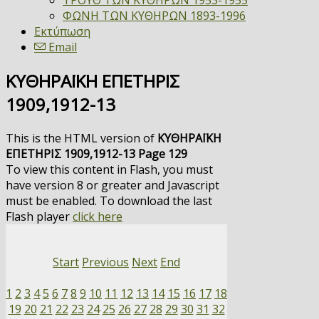
ΤΡΟΥΘ ΤΩΝ ΚΥΘΗΡΩΝ 1953-1955
ΦΩΝΗ ΤΩΝ ΚΥΘΗΡΩΝ 1893-1996
Εκτύπωση
Email
ΚΥΘΗΡΑΪΚΗ ΕΠΕΤΗΡΙΣ
1909,1912-13
This is the HTML version of
ΚΥΘΗΡΑΪΚΗ
ΕΠΕΤΗΡΙΣ 1909,1912-13 Page 129
To view this content in Flash, you must
have version 8 or greater and Javascript
must be enabled. To download the last
Flash player
click here
Start
Previous
Next
End
1
2
3
4
5
6
7
8
9
10
11
12
13
14
15
16
17
18
19
20
21
22
23
24
25
26
27
28
29
30
31
32