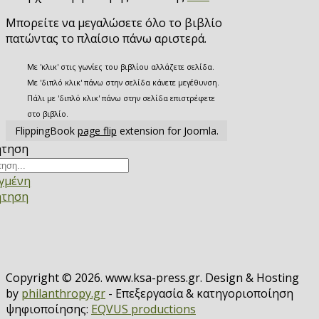
Μπορείτε να μεγαλώσετε όλο το βιβλίο
πατώντας το πλαίσιο πάνω αριστερά.
Με 'κλικ' στις γωνίες του βιβλίου αλλάζετε σελίδα.
Με 'διπλό κλικ' πάνω στην σελίδα κάνετε μεγέθυνση.
Πάλι με 'διπλό κλικ' πάνω στην σελίδα επιστρέφετε
στο βιβλίο.
FlippingBook
page flip
extension for Joomla.
ήτηση
γμένη
ήτηση
Copyright © 2026. www.ksa-press.gr. Design & Hosting
by
philanthropy.gr
- Επεξεργασία & κατηγοριοποίηση
ψηφιοποίησης:
EQVUS productions