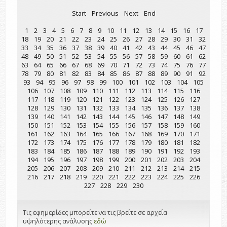
Start
Previous
Next
End
1
2
3
4
5
6
7
8
9
10
11
12
13
14
15
16
17
18
19
20
21
22
23
24
25
26
27
28
29
30
31
32
33
34
35
36
37
38
39
40
41
42
43
44
45
46
47
48
49
50
51
52
53
54
55
56
57
58
59
60
61
62
63
64
65
66
67
68
69
70
71
72
73
74
75
76
77
78
79
80
81
82
83
84
85
86
87
88
89
90
91
92
93
94
95
96
97
98
99
100
101
102
103
104
105
106
107
108
109
110
111
112
113
114
115
116
117
118
119
120
121
122
123
124
125
126
127
128
129
130
131
132
133
134
135
136
137
138
139
140
141
142
143
144
145
146
147
148
149
150
151
152
153
154
155
156
157
158
159
160
161
162
163
164
165
166
167
168
169
170
171
172
173
174
175
176
177
178
179
180
181
182
183
184
185
186
187
188
189
190
191
192
193
194
195
196
197
198
199
200
201
202
203
204
205
206
207
208
209
210
211
212
213
214
215
216
217
218
219
220
221
222
223
224
225
226
227
228
229
230
Τις εφημερίδες μπορείτε να τις βρείτε σε αρχεία
υψηλότερης ανάλυσης
εδώ