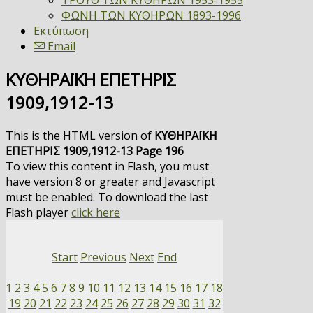
ΤΡΟΥΘ ΤΩΝ ΚΥΘΗΡΩΝ 1953-1955
ΦΩΝΗ ΤΩΝ ΚΥΘΗΡΩΝ 1893-1996
Εκτύπωση
Email
ΚΥΘΗΡΑΪΚΗ ΕΠΕΤΗΡΙΣ
1909,1912-13
This is the HTML version of
ΚΥΘΗΡΑΪΚΗ
ΕΠΕΤΗΡΙΣ 1909,1912-13 Page 196
To view this content in Flash, you must
have version 8 or greater and Javascript
must be enabled. To download the last
Flash player
click here
Start
Previous
Next
End
1
2
3
4
5
6
7
8
9
10
11
12
13
14
15
16
17
18
19
20
21
22
23
24
25
26
27
28
29
30
31
32