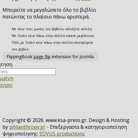
Μπορείτε να μεγαλώσετε όλο το βιβλίο
πατώντας το πλαίσιο πάνω αριστερά.
Με 'κλικ' στις γωνίες του βιβλίου αλλάζετε σελίδα.
Με 'διπλό κλικ' πάνω στην σελίδα κάνετε μεγέθυνση.
Πάλι με 'διπλό κλικ' πάνω στην σελίδα επιστρέφετε
στο βιβλίο.
FlippingBook
page flip
extension for Joomla.
ήτηση
γμένη
ήτηση
Copyright © 2026. www.ksa-press.gr. Design & Hosting
by
philanthropy.gr
- Επεξεργασία & κατηγοριοποίηση
ψηφιοποίησης:
EQVUS productions