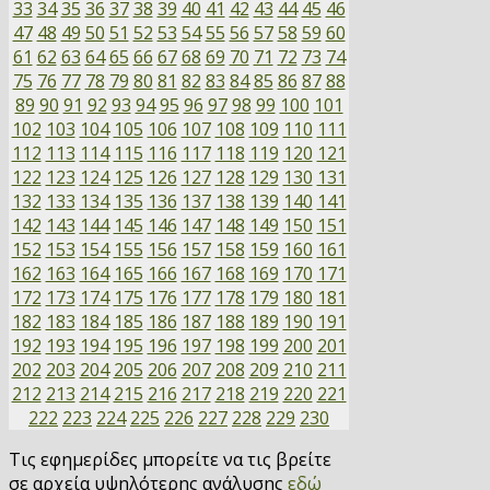
33
34
35
36
37
38
39
40
41
42
43
44
45
46
47
48
49
50
51
52
53
54
55
56
57
58
59
60
61
62
63
64
65
66
67
68
69
70
71
72
73
74
75
76
77
78
79
80
81
82
83
84
85
86
87
88
89
90
91
92
93
94
95
96
97
98
99
100
101
102
103
104
105
106
107
108
109
110
111
112
113
114
115
116
117
118
119
120
121
122
123
124
125
126
127
128
129
130
131
132
133
134
135
136
137
138
139
140
141
142
143
144
145
146
147
148
149
150
151
152
153
154
155
156
157
158
159
160
161
162
163
164
165
166
167
168
169
170
171
172
173
174
175
176
177
178
179
180
181
182
183
184
185
186
187
188
189
190
191
192
193
194
195
196
197
198
199
200
201
202
203
204
205
206
207
208
209
210
211
212
213
214
215
216
217
218
219
220
221
222
223
224
225
226
227
228
229
230
Τις εφημερίδες μπορείτε να τις βρείτε
σε αρχεία υψηλότερης ανάλυσης
εδώ