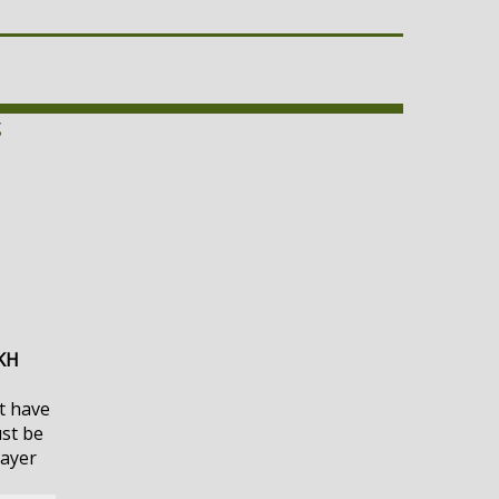
ς
ΚΗ
t have
ust be
layer