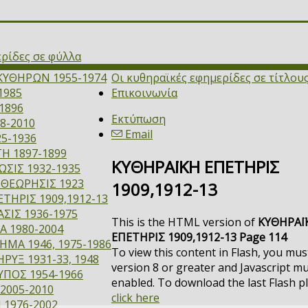
ερίδες σε φύλλα
ΚΥΘΗΡΩΝ 1955-1974
Οι κυθηραϊκές εφημερίδες σε τίτλου
1985
Επικοινωνία
1896
Εκτύπωση
8-2010
Email
5-1936
Η 1897-1899
ΚΥΘΗΡΑΪΚΗ ΕΠΕΤΗΡΙΣ
ΣΙΣ 1932-1935
ΙΘΕΩΡΗΣΙΣ 1923
1909,1912-13
ΤΗΡΙΣ 1909,1912-13
ΣΙΣ 1936-1975
This is the HTML version of
ΚΥΘΗΡΑΪ
Α 1980-2004
ΕΠΕΤΗΡΙΣ 1909,1912-13 Page 114
ΜΑ 1946, 1975-1986
To view this content in Flash, you mus
ΡΥΞ 1931-33, 1948
version 8 or greater and Javascript m
ΥΠΟΣ 1954-1966
enabled. To download the last Flash p
2005-2010
click here
 1976-2002