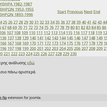
ΥΘΗΡΑ 1982-1987
ΘΗΡΩΝ 1953-1955
Start
Previous
Next
End
ΗΡΩΝ 1893-1996
4
25
26
27
28
29
30
31
32
33
34
35
36
37
38
39
40
41
42
43
4
6
67
68
69
70
71
72
73
74
75
76
77
78
79
80
81
82
83
84
85
86
106
107
108
109
110
111
112
113
114
115
116
117
118
119
1
136
137
138
139
140
141
142
143
144
145
146
147
148
149
1
166
167
168
169
170
171
172
173
174
175
176
177
178
179
1
196
197
198
199
200
201
202
203
204
205
206
207
208
209
2
20
221
222
223
224
225
226
227
228
229
230
τερης ανάλυσης
εδώ
ίσιο πάνω αριστερά.
 flip
extension for Joomla.