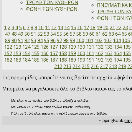
ΤΡΟΥΘ ΤΩΝ ΚΥΘΗΡΩΝ
ΠΝΕΥΜΑΤΙΚΑ Κ
ΦΩΝΗ ΤΩΝ ΚΥΘΗΡΩΝ
ΤΡΟΥΘ ΤΩΝ ΚΥ
ΦΩΝΗ ΤΩΝ ΚΥΘ
1
2
3
4
5
6
7
8
9
10
11
12
13
14
15
16
17
18
19
20
21
22
23
2
47
48
49
50
51
52
53
54
55
56
57
58
59
60
61
62
63
64
65
6
89
90
91
92
93
94
95
96
97
98
99
100
101
102
103
104
105
122
123
124
125
126
127
128
129
130
131
132
133
134
135
152
153
154
155
156
157
158
159
160
161
162
163
164
165
182
183
184
185
186
187
188
189
190
191
192
193
194
195
212
213
214
215
216
217
218
219
2
Τις εφημερίδες μπορείτε να τις βρείτε σε αρχεία υψηλό
Μπορείτε να μεγαλώσετε όλο το βιβλίο πατώντας το πλα
Με 'κλικ' στις γωνίες του βιβλίου αλλάζετε σελίδα.
Με 'διπλό κλικ' πάνω στην σελίδα κάνετε μεγέθυνση.
Πάλι με 'διπλό κλικ' πάνω στην σελίδα επιστρέφετε στο βιβλίο.
FlippingBook
page