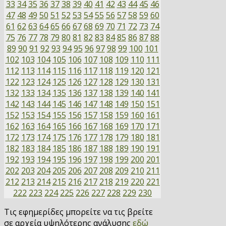
33
34
35
36
37
38
39
40
41
42
43
44
45
46
47
48
49
50
51
52
53
54
55
56
57
58
59
60
61
62
63
64
65
66
67
68
69
70
71
72
73
74
75
76
77
78
79
80
81
82
83
84
85
86
87
88
89
90
91
92
93
94
95
96
97
98
99
100
101
102
103
104
105
106
107
108
109
110
111
112
113
114
115
116
117
118
119
120
121
122
123
124
125
126
127
128
129
130
131
132
133
134
135
136
137
138
139
140
141
142
143
144
145
146
147
148
149
150
151
152
153
154
155
156
157
158
159
160
161
162
163
164
165
166
167
168
169
170
171
172
173
174
175
176
177
178
179
180
181
182
183
184
185
186
187
188
189
190
191
192
193
194
195
196
197
198
199
200
201
202
203
204
205
206
207
208
209
210
211
212
213
214
215
216
217
218
219
220
221
222
223
224
225
226
227
228
229
230
Τις εφημερίδες μπορείτε να τις βρείτε
σε αρχεία υψηλότερης ανάλυσης
εδώ