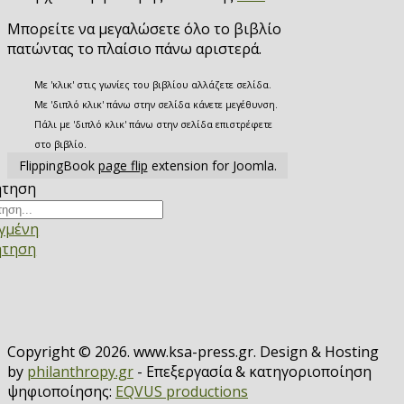
Μπορείτε να μεγαλώσετε όλο το βιβλίο
πατώντας το πλαίσιο πάνω αριστερά.
Με 'κλικ' στις γωνίες του βιβλίου αλλάζετε σελίδα.
Με 'διπλό κλικ' πάνω στην σελίδα κάνετε μεγέθυνση.
Πάλι με 'διπλό κλικ' πάνω στην σελίδα επιστρέφετε
στο βιβλίο.
FlippingBook
page flip
extension for Joomla.
ήτηση
γμένη
ήτηση
Copyright © 2026. www.ksa-press.gr. Design & Hosting
by
philanthropy.gr
- Επεξεργασία & κατηγοριοποίηση
ψηφιοποίησης:
EQVUS productions