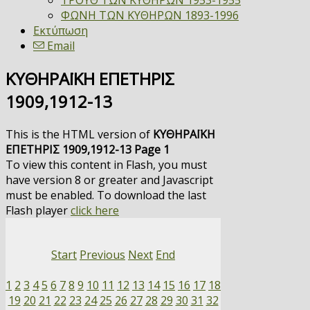
ΤΡΟΥΘ ΤΩΝ ΚΥΘΗΡΩΝ 1953-1955
ΦΩΝΗ ΤΩΝ ΚΥΘΗΡΩΝ 1893-1996
Εκτύπωση
Email
ΚΥΘΗΡΑΪΚΗ ΕΠΕΤΗΡΙΣ
1909,1912-13
This is the HTML version of
ΚΥΘΗΡΑΪΚΗ
ΕΠΕΤΗΡΙΣ 1909,1912-13 Page 1
To view this content in Flash, you must
have version 8 or greater and Javascript
must be enabled. To download the last
Flash player
click here
Start
Previous
Next
End
1
2
3
4
5
6
7
8
9
10
11
12
13
14
15
16
17
18
19
20
21
22
23
24
25
26
27
28
29
30
31
32