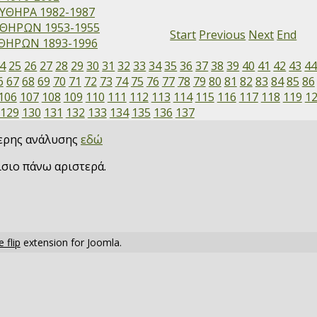
ΥΘΗΡΑ 1982-1987
ΘΗΡΩΝ 1953-1955
Start
Previous
Next
End
ΗΡΩΝ 1893-1996
4
25
26
27
28
29
30
31
32
33
34
35
36
37
38
39
40
41
42
43
4
6
67
68
69
70
71
72
73
74
75
76
77
78
79
80
81
82
83
84
85
86
106
107
108
109
110
111
112
113
114
115
116
117
118
119
1
129
130
131
132
133
134
135
136
137
τερης ανάλυσης
εδώ
ίσιο πάνω αριστερά.
 flip
extension for Joomla.