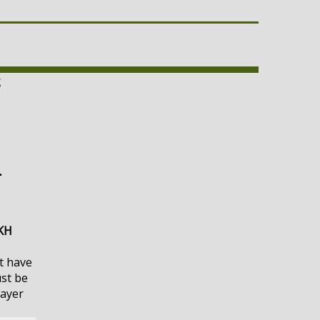
ς
-
ΚΗ
t have
ust be
layer