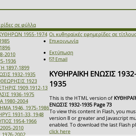
ερίδες σε φύλλα
ΚΥΘΗΡΩΝ 1955-1974
Οι κυθηραϊκές εφημερίδες σε τίτλου
1985
Επικοινωνία
1896
Εκτύπωση
8-2010
Email
5-1936
Η 1897-1899
ΚΥΘΗΡΑΪΚΗ ΕΝΩΣΙΣ 1932
ΣΙΣ 1932-1935
ΙΘΕΩΡΗΣΙΣ 1923
1935
ΤΗΡΙΣ 1909,1912-13
ΣΙΣ 1936-1975
This is the HTML version of
ΚΥΘΗΡΑΪ
Α 1980-2004
ΕΝΩΣΙΣ 1932-1935 Page 73
ΜΑ 1946, 1975-1986
To view this content in Flash, you mus
ΡΥΞ 1931-33, 1948
version 8 or greater and Javascript m
ΥΠΟΣ 1954-1966
enabled. To download the last Flash p
2005-2010
click here
 1976-2002