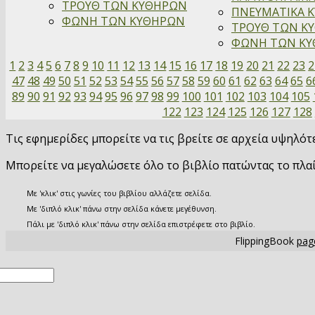
ΤΡΟΥΘ ΤΩΝ ΚΥΘΗΡΩΝ
ΠΝΕΥΜΑΤΙΚΑ Κ
ΦΩΝΗ ΤΩΝ ΚΥΘΗΡΩΝ
ΤΡΟΥΘ ΤΩΝ ΚΥ
ΦΩΝΗ ΤΩΝ ΚΥΘ
1
2
3
4
5
6
7
8
9
10
11
12
13
14
15
16
17
18
19
20
21
22
23
2
47
48
49
50
51
52
53
54
55
56
57
58
59
60
61
62
63
64
65
6
89
90
91
92
93
94
95
96
97
98
99
100
101
102
103
104
105
122
123
124
125
126
127
128
Τις εφημερίδες μπορείτε να τις βρείτε σε αρχεία υψηλό
Μπορείτε να μεγαλώσετε όλο το βιβλίο πατώντας το πλα
Με 'κλικ' στις γωνίες του βιβλίου αλλάζετε σελίδα.
Με 'διπλό κλικ' πάνω στην σελίδα κάνετε μεγέθυνση.
Πάλι με 'διπλό κλικ' πάνω στην σελίδα επιστρέφετε στο βιβλίο.
FlippingBook
page