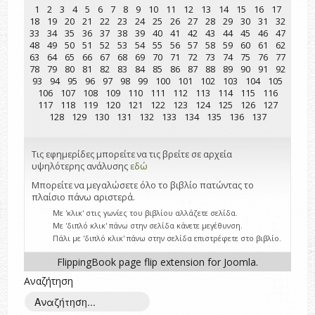
1
2
3
4
5
6
7
8
9
10
11
12
13
14
15
16
17
18
19
20
21
22
23
24
25
26
27
28
29
30
31
32
33
34
35
36
37
38
39
40
41
42
43
44
45
46
47
48
49
50
51
52
53
54
55
56
57
58
59
60
61
62
63
64
65
66
67
68
69
70
71
72
73
74
75
76
77
78
79
80
81
82
83
84
85
86
87
88
89
90
91
92
93
94
95
96
97
98
99
100
101
102
103
104
105
106
107
108
109
110
111
112
113
114
115
116
117
118
119
120
121
122
123
124
125
126
127
128
129
130
131
132
133
134
135
136
137
Τις εφημερίδες μπορείτε να τις βρείτε σε αρχεία
υψηλότερης ανάλυσης
εδώ
Μπορείτε να μεγαλώσετε όλο το βιβλίο πατώντας το
πλαίσιο πάνω αριστερά.
Με 'κλικ' στις γωνίες του βιβλίου αλλάζετε σελίδα.
Με 'διπλό κλικ' πάνω στην σελίδα κάνετε μεγέθυνση.
Πάλι με 'διπλό κλικ' πάνω στην σελίδα επιστρέφετε στο βιβλίο.
FlippingBook
page flip
extension for Joomla.
Αναζήτηση