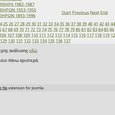
ΥΘΗΡΑ 1982-1987
ΘΗΡΩΝ 1953-1955
Start
Previous
Next
End
ΗΡΩΝ 1893-1996
4
25
26
27
28
29
30
31
32
33
34
35
36
37
38
39
40
41
42
43
4
6
67
68
69
70
71
72
73
74
75
76
77
78
79
80
81
82
83
84
85
86
106
107
108
109
110
111
112
113
114
115
116
117
118
119
1
129
130
131
132
133
134
135
136
137
τερης ανάλυσης
εδώ
ίσιο πάνω αριστερά.
 flip
extension for Joomla.