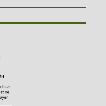
ς
-
ΚΗ
t have
ust be
layer