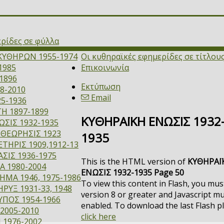
ερίδες σε φύλλα
ΚΥΘΗΡΩΝ 1955-1974
Οι κυθηραϊκές εφημερίδες σε τίτλου
1985
Επικοινωνία
1896
Εκτύπωση
8-2010
Email
5-1936
Η 1897-1899
ΚΥΘΗΡΑΪΚΗ ΕΝΩΣΙΣ 1932
ΣΙΣ 1932-1935
ΙΘΕΩΡΗΣΙΣ 1923
1935
ΤΗΡΙΣ 1909,1912-13
ΣΙΣ 1936-1975
This is the HTML version of
ΚΥΘΗΡΑΪ
Α 1980-2004
ΕΝΩΣΙΣ 1932-1935 Page 50
ΜΑ 1946, 1975-1986
To view this content in Flash, you mus
ΡΥΞ 1931-33, 1948
version 8 or greater and Javascript m
ΥΠΟΣ 1954-1966
enabled. To download the last Flash p
2005-2010
click here
 1976-2002