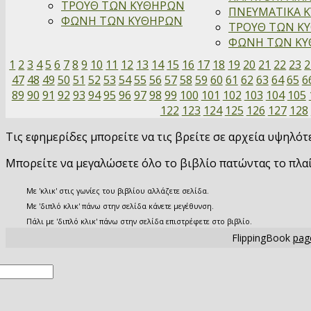
ΤΡΟΥΘ ΤΩΝ ΚΥΘΗΡΩΝ
ΠΝΕΥΜΑΤΙΚΑ Κ
ΦΩΝΗ ΤΩΝ ΚΥΘΗΡΩΝ
ΤΡΟΥΘ ΤΩΝ ΚΥ
ΦΩΝΗ ΤΩΝ ΚΥΘ
1
2
3
4
5
6
7
8
9
10
11
12
13
14
15
16
17
18
19
20
21
22
23
2
47
48
49
50
51
52
53
54
55
56
57
58
59
60
61
62
63
64
65
6
89
90
91
92
93
94
95
96
97
98
99
100
101
102
103
104
105
122
123
124
125
126
127
128
Τις εφημερίδες μπορείτε να τις βρείτε σε αρχεία υψηλό
Μπορείτε να μεγαλώσετε όλο το βιβλίο πατώντας το πλα
Με 'κλικ' στις γωνίες του βιβλίου αλλάζετε σελίδα.
Με 'διπλό κλικ' πάνω στην σελίδα κάνετε μεγέθυνση.
Πάλι με 'διπλό κλικ' πάνω στην σελίδα επιστρέφετε στο βιβλίο.
FlippingBook
page