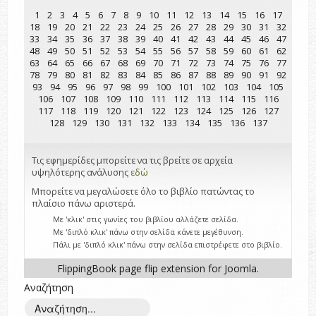
1
2
3
4
5
6
7
8
9
10
11
12
13
14
15
16
17
18
19
20
21
22
23
24
25
26
27
28
29
30
31
32
33
34
35
36
37
38
39
40
41
42
43
44
45
46
47
48
49
50
51
52
53
54
55
56
57
58
59
60
61
62
63
64
65
66
67
68
69
70
71
72
73
74
75
76
77
78
79
80
81
82
83
84
85
86
87
88
89
90
91
92
93
94
95
96
97
98
99
100
101
102
103
104
105
106
107
108
109
110
111
112
113
114
115
116
117
118
119
120
121
122
123
124
125
126
127
128
129
130
131
132
133
134
135
136
137
Τις εφημερίδες μπορείτε να τις βρείτε σε αρχεία
υψηλότερης ανάλυσης
εδώ
Μπορείτε να μεγαλώσετε όλο το βιβλίο πατώντας το
πλαίσιο πάνω αριστερά.
Με 'κλικ' στις γωνίες του βιβλίου αλλάζετε σελίδα.
Με 'διπλό κλικ' πάνω στην σελίδα κάνετε μεγέθυνση.
Πάλι με 'διπλό κλικ' πάνω στην σελίδα επιστρέφετε στο βιβλίο.
FlippingBook
page flip
extension for Joomla.
Αναζήτηση