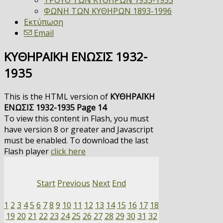
ΤΡΟΥΘ ΤΩΝ ΚΥΘΗΡΩΝ 1953-1955
ΦΩΝΗ ΤΩΝ ΚΥΘΗΡΩΝ 1893-1996
Εκτύπωση
Email
ΚΥΘΗΡΑΪΚΗ ΕΝΩΣΙΣ 1932-
1935
This is the HTML version of
ΚΥΘΗΡΑΪΚΗ
ΕΝΩΣΙΣ 1932-1935 Page 14
To view this content in Flash, you must
have version 8 or greater and Javascript
must be enabled. To download the last
Flash player
click here
Start
Previous
Next
End
1
2
3
4
5
6
7
8
9
10
11
12
13
14
15
16
17
18
19
20
21
22
23
24
25
26
27
28
29
30
31
32