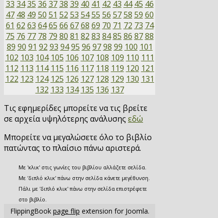
33
34
35
36
37
38
39
40
41
42
43
44
45
46
47
48
49
50
51
52
53
54
55
56
57
58
59
60
61
62
63
64
65
66
67
68
69
70
71
72
73
74
75
76
77
78
79
80
81
82
83
84
85
86
87
88
89
90
91
92
93
94
95
96
97
98
99
100
101
102
103
104
105
106
107
108
109
110
111
112
113
114
115
116
117
118
119
120
121
122
123
124
125
126
127
128
129
130
131
132
133
134
135
136
137
Τις εφημερίδες μπορείτε να τις βρείτε
σε αρχεία υψηλότερης ανάλυσης
εδώ
Μπορείτε να μεγαλώσετε όλο το βιβλίο
πατώντας το πλαίσιο πάνω αριστερά.
Με 'κλικ' στις γωνίες του βιβλίου αλλάζετε σελίδα.
Με 'διπλό κλικ' πάνω στην σελίδα κάνετε μεγέθυνση.
Πάλι με 'διπλό κλικ' πάνω στην σελίδα επιστρέφετε
στο βιβλίο.
FlippingBook
page flip
extension for Joomla.