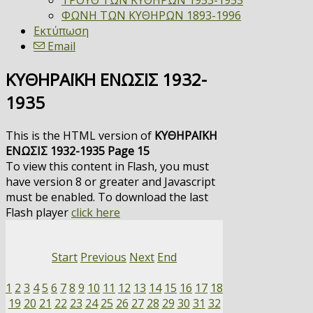
ΤΡΟΥΘ ΤΩΝ ΚΥΘΗΡΩΝ 1953-1955
ΦΩΝΗ ΤΩΝ ΚΥΘΗΡΩΝ 1893-1996
Εκτύπωση
Email
ΚΥΘΗΡΑΪΚΗ ΕΝΩΣΙΣ 1932-
1935
This is the HTML version of
ΚΥΘΗΡΑΪΚΗ
ΕΝΩΣΙΣ 1932-1935 Page 15
To view this content in Flash, you must
have version 8 or greater and Javascript
must be enabled. To download the last
Flash player
click here
Start
Previous
Next
End
1
2
3
4
5
6
7
8
9
10
11
12
13
14
15
16
17
18
19
20
21
22
23
24
25
26
27
28
29
30
31
32