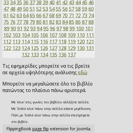
33
34
35
36
37
38
39
40
41
42
43
44
45
46
47
48
49
50
51
52
53
54
55
56
57
58
59
60
61
62
63
64
65
66
67
68
69
70
71
72
73
74
75
76
77
78
79
80
81
82
83
84
85
86
87
88
89
90
91
92
93
94
95
96
97
98
99
100
101
102
103
104
105
106
107
108
109
110
111
112
113
114
115
116
117
118
119
120
121
122
123
124
125
126
127
128
129
130
131
132
133
134
135
136
137
Τις εφημερίδες μπορείτε να τις βρείτε
σε αρχεία υψηλότερης ανάλυσης
εδώ
Μπορείτε να μεγαλώσετε όλο το βιβλίο
πατώντας το πλαίσιο πάνω αριστερά.
Με 'κλικ' στις γωνίες του βιβλίου αλλάζετε σελίδα.
Με 'διπλό κλικ' πάνω στην σελίδα κάνετε μεγέθυνση.
Πάλι με 'διπλό κλικ' πάνω στην σελίδα επιστρέφετε
στο βιβλίο.
FlippingBook
page flip
extension for Joomla.