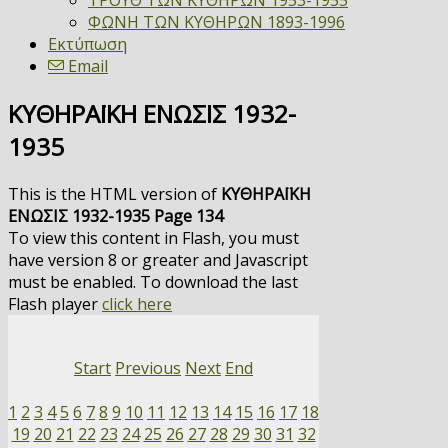
ΤΡΟΥΘ ΤΩΝ ΚΥΘΗΡΩΝ 1953-1955
ΦΩΝΗ ΤΩΝ ΚΥΘΗΡΩΝ 1893-1996
Εκτύπωση
Email
ΚΥΘΗΡΑΪΚΗ ΕΝΩΣΙΣ 1932-
1935
This is the HTML version of
ΚΥΘΗΡΑΪΚΗ
ΕΝΩΣΙΣ 1932-1935 Page 134
To view this content in Flash, you must
have version 8 or greater and Javascript
must be enabled. To download the last
Flash player
click here
Start
Previous
Next
End
1
2
3
4
5
6
7
8
9
10
11
12
13
14
15
16
17
18
19
20
21
22
23
24
25
26
27
28
29
30
31
32