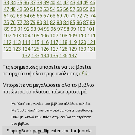
33
34
35
36
37
38
39
40
41
42
43
44
45
46
47
48
49
50
51
52
53
54
55
56
57
58
59
60
61
62
63
64
65
66
67
68
69
70
71
72
73
74
75
76
77
78
79
80
81
82
83
84
85
86
87
88
89
90
91
92
93
94
95
96
97
98
99
100
101
102
103
104
105
106
107
108
109
110
111
112
113
114
115
116
117
118
119
120
121
122
123
124
125
126
127
128
129
130
131
132
133
134
135
136
137
Τις εφημερίδες μπορείτε να τις βρείτε
σε αρχεία υψηλότερης ανάλυσης
εδώ
Μπορείτε να μεγαλώσετε όλο το βιβλίο
πατώντας το πλαίσιο πάνω αριστερά.
Με 'κλικ' στις γωνίες του βιβλίου αλλάζετε σελίδα.
Με 'διπλό κλικ' πάνω στην σελίδα κάνετε μεγέθυνση.
Πάλι με 'διπλό κλικ' πάνω στην σελίδα επιστρέφετε
στο βιβλίο.
FlippingBook
page flip
extension for Joomla.