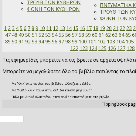
ΤΡΟΥΘ ΤΩΝ ΚΥΘΗΡΩΝ
ΠΝΕΥΜΑΤΙΚΑ Κ
ΦΩΝΗ ΤΩΝ ΚΥΘΗΡΩΝ
ΤΡΟΥΘ ΤΩΝ ΚΥ
ΦΩΝΗ ΤΩΝ ΚΥΘ
1
2
3
4
5
6
7
8
9
10
11
12
13
14
15
16
17
18
19
20
21
22
23
2
47
48
49
50
51
52
53
54
55
56
57
58
59
60
61
62
63
64
65
6
89
90
91
92
93
94
95
96
97
98
99
100
101
102
103
104
105
122
123
124
125
126
127
128
Τις εφημερίδες μπορείτε να τις βρείτε σε αρχεία υψηλό
Μπορείτε να μεγαλώσετε όλο το βιβλίο πατώντας το πλα
Με 'κλικ' στις γωνίες του βιβλίου αλλάζετε σελίδα.
Με 'διπλό κλικ' πάνω στην σελίδα κάνετε μεγέθυνση.
Πάλι με 'διπλό κλικ' πάνω στην σελίδα επιστρέφετε στο βιβλίο.
FlippingBook
page