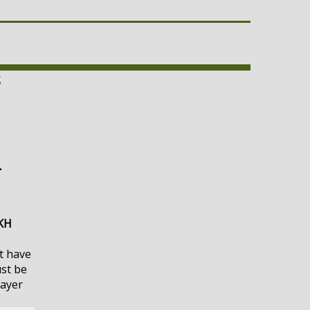
ς
-
ΚΗ
t have
ust be
layer