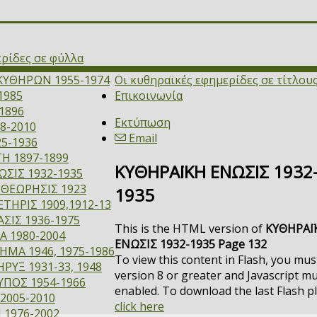
ερίδες σε φύλλα
ΚΥΘΗΡΩΝ 1955-1974
Οι κυθηραϊκές εφημερίδες σε τίτλου
1985
Επικοινωνία
1896
Εκτύπωση
8-2010
Email
5-1936
Η 1897-1899
ΚΥΘΗΡΑΪΚΗ ΕΝΩΣΙΣ 1932
ΣΙΣ 1932-1935
ΙΘΕΩΡΗΣΙΣ 1923
1935
ΤΗΡΙΣ 1909,1912-13
ΣΙΣ 1936-1975
This is the HTML version of
ΚΥΘΗΡΑΪ
Α 1980-2004
ΕΝΩΣΙΣ 1932-1935 Page 132
ΜΑ 1946, 1975-1986
To view this content in Flash, you mus
ΡΥΞ 1931-33, 1948
version 8 or greater and Javascript m
ΥΠΟΣ 1954-1966
enabled. To download the last Flash p
2005-2010
click here
 1976-2002