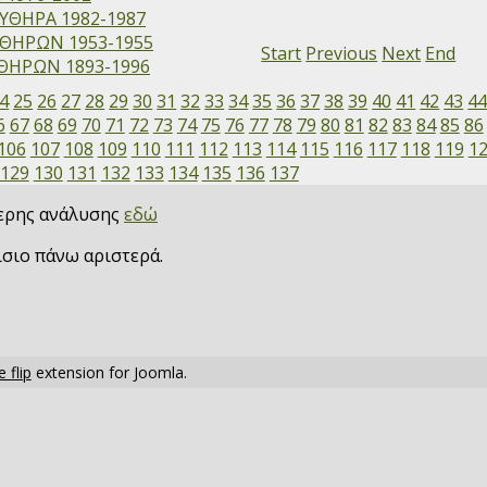
ΥΘΗΡΑ 1982-1987
ΘΗΡΩΝ 1953-1955
Start
Previous
Next
End
ΗΡΩΝ 1893-1996
4
25
26
27
28
29
30
31
32
33
34
35
36
37
38
39
40
41
42
43
4
6
67
68
69
70
71
72
73
74
75
76
77
78
79
80
81
82
83
84
85
86
106
107
108
109
110
111
112
113
114
115
116
117
118
119
1
129
130
131
132
133
134
135
136
137
τερης ανάλυσης
εδώ
ίσιο πάνω αριστερά.
 flip
extension for Joomla.