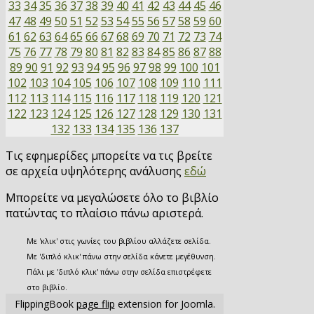
33
34
35
36
37
38
39
40
41
42
43
44
45
46
47
48
49
50
51
52
53
54
55
56
57
58
59
60
61
62
63
64
65
66
67
68
69
70
71
72
73
74
75
76
77
78
79
80
81
82
83
84
85
86
87
88
89
90
91
92
93
94
95
96
97
98
99
100
101
102
103
104
105
106
107
108
109
110
111
112
113
114
115
116
117
118
119
120
121
122
123
124
125
126
127
128
129
130
131
132
133
134
135
136
137
Τις εφημερίδες μπορείτε να τις βρείτε
σε αρχεία υψηλότερης ανάλυσης
εδώ
Μπορείτε να μεγαλώσετε όλο το βιβλίο
πατώντας το πλαίσιο πάνω αριστερά.
Με 'κλικ' στις γωνίες του βιβλίου αλλάζετε σελίδα.
Με 'διπλό κλικ' πάνω στην σελίδα κάνετε μεγέθυνση.
Πάλι με 'διπλό κλικ' πάνω στην σελίδα επιστρέφετε
στο βιβλίο.
FlippingBook
page flip
extension for Joomla.