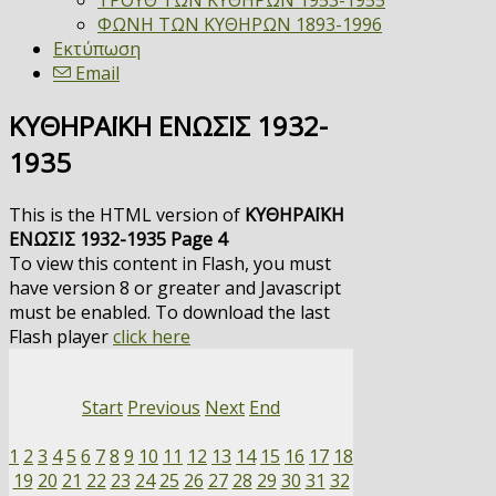
ΤΡΟΥΘ ΤΩΝ ΚΥΘΗΡΩΝ 1953-1955
ΦΩΝΗ ΤΩΝ ΚΥΘΗΡΩΝ 1893-1996
Εκτύπωση
Email
ΚΥΘΗΡΑΪΚΗ ΕΝΩΣΙΣ 1932-
1935
This is the HTML version of
ΚΥΘΗΡΑΪΚΗ
ΕΝΩΣΙΣ 1932-1935 Page 4
To view this content in Flash, you must
have version 8 or greater and Javascript
must be enabled. To download the last
Flash player
click here
Start
Previous
Next
End
1
2
3
4
5
6
7
8
9
10
11
12
13
14
15
16
17
18
19
20
21
22
23
24
25
26
27
28
29
30
31
32