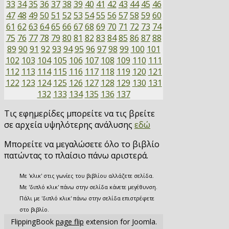
33
34
35
36
37
38
39
40
41
42
43
44
45
46
47
48
49
50
51
52
53
54
55
56
57
58
59
60
61
62
63
64
65
66
67
68
69
70
71
72
73
74
75
76
77
78
79
80
81
82
83
84
85
86
87
88
89
90
91
92
93
94
95
96
97
98
99
100
101
102
103
104
105
106
107
108
109
110
111
112
113
114
115
116
117
118
119
120
121
122
123
124
125
126
127
128
129
130
131
132
133
134
135
136
137
Τις εφημερίδες μπορείτε να τις βρείτε
σε αρχεία υψηλότερης ανάλυσης
εδώ
Μπορείτε να μεγαλώσετε όλο το βιβλίο
πατώντας το πλαίσιο πάνω αριστερά.
Με 'κλικ' στις γωνίες του βιβλίου αλλάζετε σελίδα.
Με 'διπλό κλικ' πάνω στην σελίδα κάνετε μεγέθυνση.
Πάλι με 'διπλό κλικ' πάνω στην σελίδα επιστρέφετε
στο βιβλίο.
FlippingBook
page flip
extension for Joomla.