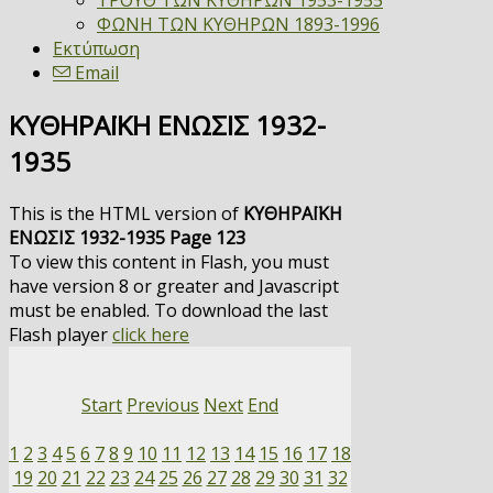
ΤΡΟΥΘ ΤΩΝ ΚΥΘΗΡΩΝ 1953-1955
ΦΩΝΗ ΤΩΝ ΚΥΘΗΡΩΝ 1893-1996
Εκτύπωση
Email
ΚΥΘΗΡΑΪΚΗ ΕΝΩΣΙΣ 1932-
1935
This is the HTML version of
ΚΥΘΗΡΑΪΚΗ
ΕΝΩΣΙΣ 1932-1935 Page 123
To view this content in Flash, you must
have version 8 or greater and Javascript
must be enabled. To download the last
Flash player
click here
Start
Previous
Next
End
1
2
3
4
5
6
7
8
9
10
11
12
13
14
15
16
17
18
19
20
21
22
23
24
25
26
27
28
29
30
31
32