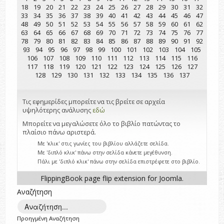
18
19
20
21
22
23
24
25
26
27
28
29
30
31
32
33
34
35
36
37
38
39
40
41
42
43
44
45
46
47
48
49
50
51
52
53
54
55
56
57
58
59
60
61
62
63
64
65
66
67
68
69
70
71
72
73
74
75
76
77
78
79
80
81
82
83
84
85
86
87
88
89
90
91
92
93
94
95
96
97
98
99
100
101
102
103
104
105
106
107
108
109
110
111
112
113
114
115
116
117
118
119
120
121
122
123
124
125
126
127
128
129
130
131
132
133
134
135
136
137
Τις εφημερίδες μπορείτε να τις βρείτε σε αρχεία
υψηλότερης ανάλυσης
εδώ
Μπορείτε να μεγαλώσετε όλο το βιβλίο πατώντας το
πλαίσιο πάνω αριστερά.
Με 'κλικ' στις γωνίες του βιβλίου αλλάζετε σελίδα.
Με 'διπλό κλικ' πάνω στην σελίδα κάνετε μεγέθυνση.
Πάλι με 'διπλό κλικ' πάνω στην σελίδα επιστρέφετε στο βιβλίο.
FlippingBook
page flip
extension for Joomla.
Αναζήτηση
Προηγμένη Αναζήτηση